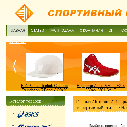
ГЛАВНАЯ
СТАТЬИ
РАСПРОДАЖА
О КОМПАНИИ
ОПТ
СК
МАГАЗИН
ulture
Бейсболка Reebok Classics
Борцовки Asics MATFLEX 5
ALE
Foundation 5 Panel AO0420
J504N 2301-SALE
OSFM-SALE
Каталог товаров
Главная
/ Каталог /
Товары
«Спортивный стиль»
/
На
Выбрать размер:
Все