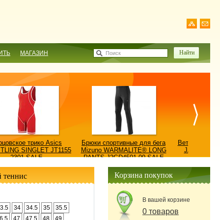
ИТЬ
МАГАЗИН
Поиск
рцовское трико Asics
Брюки спортивные для бега
Ветровка AS
TLING SINGLET JT1155
Mizuno WARMALITE® LONG
JACKET/КУ
2301-SALE
PANTS J2GD4501-09-SALE
0900
Корзина покупок
 теннис
В вашей корзине
3.5
34
34.5
35
35.5
0 товаров
6.5
47
47.5
48
49