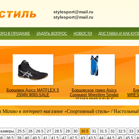
stylesport@mail.ru
stylesport@mail.ru
ОРО В ПРОДАЖЕ
ЗАДАТЬ ВОПРОС
НОВОСТИ
ДОСТАВКА И КАК КУП
Борцовки Asics MATFLEX 5
Борцовское трико Asics
Бо
J504N 9093-SALE
Conquest Wrestling Singlet
WRES
JT1153 0043-SALE-S
 Mizuno в интернет-магазине «Спортивный стиль»
/
Настольный
размеры
25.5
26
26.5
27
28.5
29
30
30.5
31
31.5
32
32.5
33
3
38
38.5
39
40
40.5
41
41.5
42
42.5
43
43.5
44
44.5
45
45.5
4