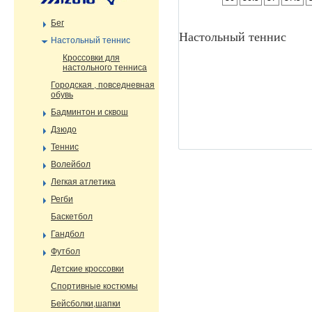
Бег
Настольный теннис
Настольный теннис
Кроссовки для
настольного тенниса
Городская , повседневная
обувь
Бадминтон и сквош
Дзюдо
Теннис
Волейбол
Легкая атлетика
Регби
Баскетбол
Гандбол
Футбол
Детские кроссовки
Спортивные костюмы
Бейсболки,шапки