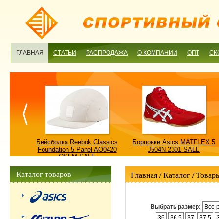
ГЛАВНАЯ
СТАТЬИ
РАСПРОДАЖА
О КОМПАНИИ
ОПТ
СК
ulture
Бейсболка Reebok Classics
Борцовки Asics MATFLEX 5
ALE
Foundation 5 Panel AO0420
J504N 2301-SALE
OSFM-SALE
Каталог товаров
Главная
/ Каталог /
Товары
Выбрать размер:
Все 
36
36.5
37
37.5