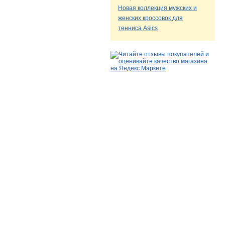
Новая коллекция мужских и
женских кроссовок для
тенниса Asics