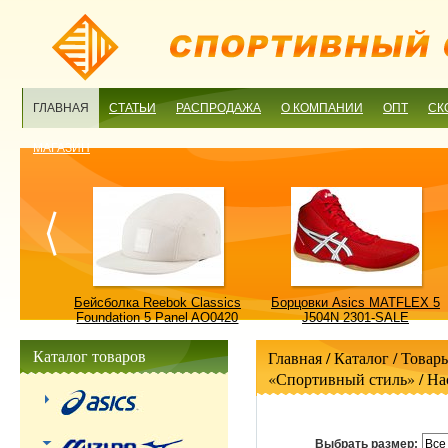
ГЛАВНАЯ
СТАТЬИ
РАСПРОДАЖА
О КОМПАНИИ
ОПТ
СК
МАГАЗИН
ulture
Бейсболка Reebok Classics
Борцовки Asics MATFLEX 5
ALE
Foundation 5 Panel AO0420
J504N 2301-SALE
OSFM-SALE
Каталог товаров
Главная
/ Каталог /
Товары
«Спортивный стиль»
/
На
Выбрать размер:
Все