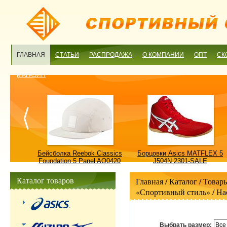
ГЛАВНАЯ
СТАТЬИ
РАСПРОДАЖА
О КОМПАНИИ
ОПТ
СК
МАГАЗИН
ulture
Бейсболка Reebok Classics
Борцовки Asics MATFLEX 5
ALE
Foundation 5 Panel AO0420
J504N 2301-SALE
OSFM-SALE
Каталог товаров
Главная
/ Каталог /
Товары
«Спортивный стиль»
/
На
Выбрать размер:
Все