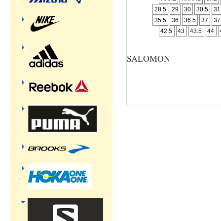
28.5
29
30
30.5
31
35.5
36
36.5
37
37
42.5
43
43.5
44
SALOMON