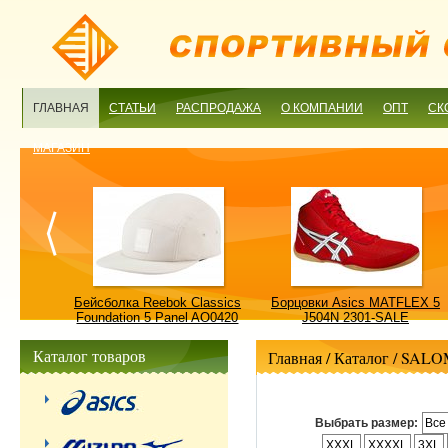
ГЛАВНАЯ
СТАТЬИ
РАСПРОДАЖА
О КОМПАНИИ
ОПТ
СК
МАГАЗИН
ulture
Бейсболка Reebok Classics
Борцовки Asics MATFLEX 5
ALE
Foundation 5 Panel AO0420
J504N 2301-SALE
OSFM-SALE
Каталог товаров
Главная
/ Каталог /
SALO
Выбрать размер:
Все
XXXL
XXXXL
3XL