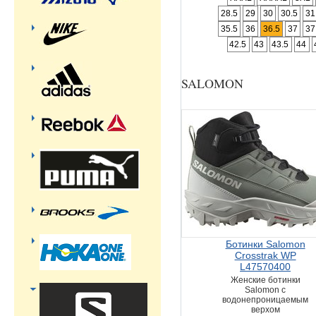
28.5
29
30
30.5
31
35.5
36
36.5
37
37
42.5
43
43.5
44
SALOMON
Ботинки Salomon
Crosstrak WP
L47570400
Женские ботинки
Salomon с
водонепроницаемым
верхом