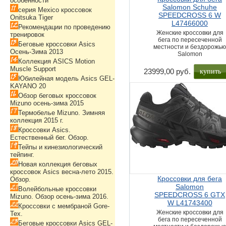
особенности
Salomon Schuhe
серия Mexico кроссовок
SPEEDCROSS 6 W
Onitsuka Tiger
L47466000
Рекомендации по проведению
Женские кроссовки для
тренировок
бега по пересеченной
Беговые кроссовки Asics
местности и бездорожь
Осень-Зима 2013
Salomon
Коллекция ASICS Motion
Muscle Support
купить
23999,00 руб.
Юбилейная модель Asics GEL-
KAYANO 20
Обзор беговых кроссовок
Mizuno осень-зима 2015
Термобелье Mizuno. Зимняя
коллекция 2015 г.
Кроссовки Asics.
Естественный бег. Обзор.
Тейпы и кинезиологический
тейпинг.
Новая коллекция беговых
кроссовок Asics весна-лето 2015.
Кроссовки для бега
Обзор.
Salomon
Волейбольные кроссовки
SPEEDCROSS 6 GTX
Mizuno. Обзор осень-зима 2016.
W L41743400
Кроссовки с мембраной Gore-
Женские кроссовки для
Tex.
бега по пересеченной
Беговые кроссовки Asics GEL-