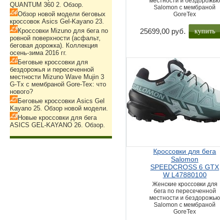
местности и бездорожь
QUANTUM 360 2. Обзор.
Salomon с мембраной
Обзор новой модели беговых
GoreTex
кроссовок Asics Gel-Kayano 23.
купить
Кроссовки Mizuno для бега по
25699,00 руб.
ровной поверхности (асфальт,
беговая дорожка). Коллекция
осень-зима 2016 гг.
Беговые кроссовки для
бездорожья и пересеченной
местности Mizuno Wave Mujin 3
G-Tx с мембраной Gore-Tex: что
нового?
Беговые кроссовки Asics Gel
Kayano 25. Обзор новой модели.
Новые кроссовки для бега
ASICS GEL-KAYANO 26. Обзор.
Кроссовки для бега
Salomon
SPEEDCROSS 6 GTX
W L47880100
Женские кроссовки для
бега по пересеченной
местности и бездорожь
Salomon с мембраной
GoreTex