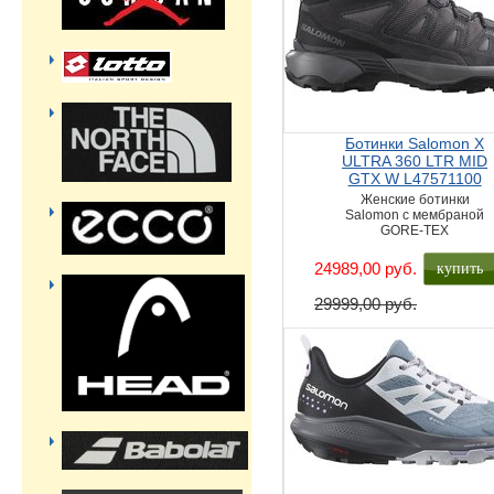
Ботинки Salomon X
ULTRA 360 LTR MID
GTX W L47571100
Женские ботинки
Salomon с мембраной
GORE-TEX
купить
24989,00 руб.
29999,00 руб.