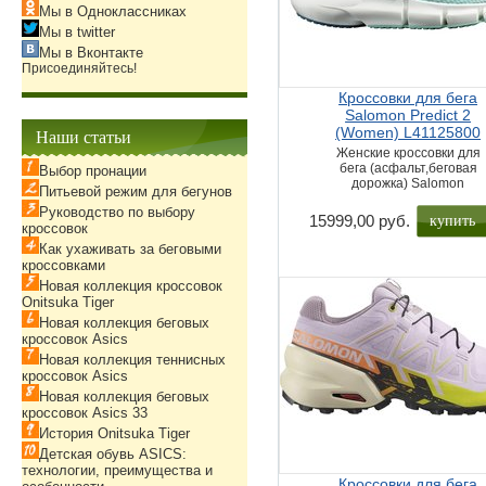
Мы в Одноклассниках
Мы в twitter
Мы в Вконтакте
Присоединяйтесь!
Кроссовки для бега
Salomon Predict 2
(Women) L41125800
Наши статьи
Женские кроссовки для
бега (асфальт,беговая
Выбор пронации
дорожка) Salomon
Питьевой режим для бегунов
Руководство по выбору
купить
15999,00 руб.
кроссовок
Как ухаживать за беговыми
кроссовками
Новая коллекция кроссовок
Onitsuka Tiger
Новая коллекция беговых
кроссовок Asics
Новая коллекция теннисных
кроссовок Asics
Новая коллекция беговых
кроссовок Asics 33
История Onitsuka Tiger
Детская обувь ASICS:
технологии, преимущества и
Кроссовки для бега