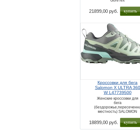
GoreTex
купить
21899,00 руб.
Кроссовки для бега
Salomon X ULTRA 36
W L47739500
Женские кроссовки для
бега
(бездорожье,пересеченн
местность) SALOMON
купить
18899,00 руб.