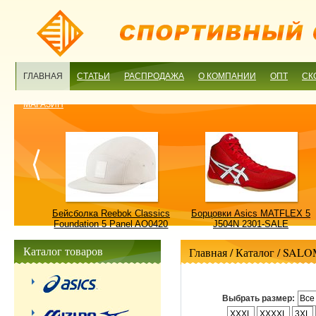
ГЛАВНАЯ
СТАТЬИ
РАСПРОДАЖА
О КОМПАНИИ
ОПТ
СК
МАГАЗИН
ulture
Бейсболка Reebok Classics
Борцовки Asics MATFLEX 5
ALE
Foundation 5 Panel AO0420
J504N 2301-SALE
OSFM-SALE
Каталог товаров
Главная
/ Каталог /
SALO
Выбрать размер:
Все
XXXL
XXXXL
3XL