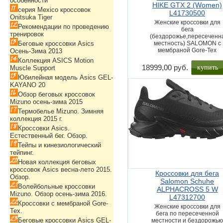
особенности
HIKE GTX 2 (Women)
серия Mexico кроссовок
L41730500
Onitsuka Tiger
Женские кроссовки для
Рекомендации по проведению
бега
тренировок
(бездорожье,пересеченн
Беговые кроссовки Asics
местность) SALOMON с
мембраной Gore-Tex
Осень-Зима 2013
Коллекция ASICS Motion
купить
18999,00 руб.
Muscle Support
Юбилейная модель Asics GEL-
KAYANO 20
Обзор беговых кроссовок
Mizuno осень-зима 2015
Термобелье Mizuno. Зимняя
коллекция 2015 г.
Кроссовки Asics.
Естественный бег. Обзор.
Тейпы и кинезиологический
тейпинг.
Новая коллекция беговых
кроссовок Asics весна-лето 2015.
Кроссовки для бега
Обзор.
Salomon Schuhe
Волейбольные кроссовки
ALPHACROSS 5 W
Mizuno. Обзор осень-зима 2016.
L47312700
Кроссовки с мембраной Gore-
Женские кроссовки для
Tex.
бега по пересеченной
Беговые кроссовки Asics GEL-
местности и бездорожь