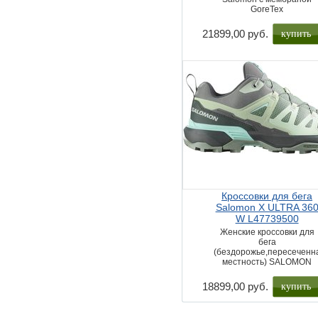
GoreTex
купить
21899,00 руб.
Кроссовки для бега
Salomon X ULTRA 36
W L47739500
Женские кроссовки для
бега
(бездорожье,пересеченн
местность) SALOMON
купить
18899,00 руб.