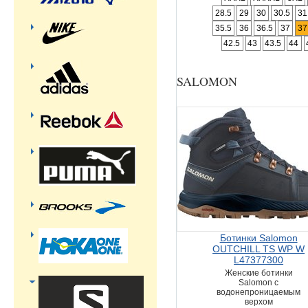
28.5
29
30
30.5
31
35.5
36
36.5
37
37
42.5
43
43.5
44
SALOMON
Ботинки Salomon
OUTCHILL TS WP W
L47377300
Женские ботинки
Salomon с
водонепроницаемым
верхом