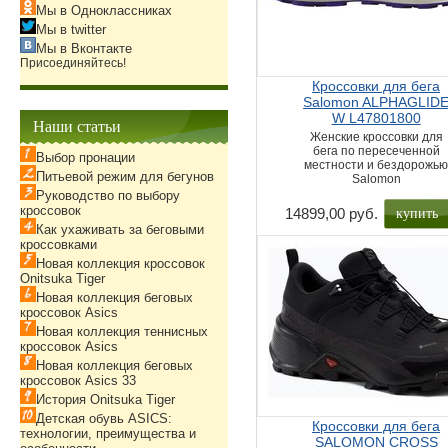
Мы в Одноклассниках
Мы в twitter
Мы в Вконтакте
Присоединяйтесь!
Кроссовки для бега
Salomon ALPHAGLID
W L47801800
Наши статьи
Женские кроссовки для
бега по пересеченной
Выбор пронации
местности и бездорожь
Питьевой режим для бегунов
Salomon
Руководство по выбору
кроссовок
купить
14899,00 руб.
Как ухаживать за беговыми
кроссовками
Новая коллекция кроссовок
Onitsuka Tiger
Новая коллекция беговых
кроссовок Asics
Новая коллекция теннисных
кроссовок Asics
Новая коллекция беговых
кроссовок Asics 33
История Onitsuka Tiger
Детская обувь ASICS:
Кроссовки для бега
технологии, преимущества и
SALOMON CROSS