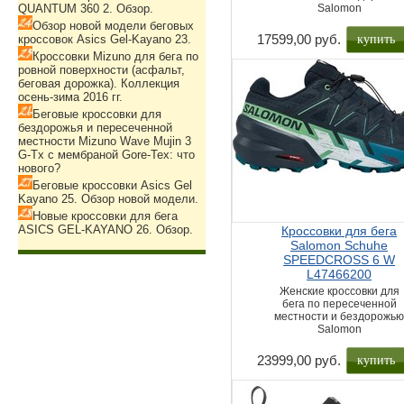
QUANTUM 360 2. Обзор.
Salomon
Обзор новой модели беговых
купить
17599,00 руб.
кроссовок Asics Gel-Kayano 23.
Кроссовки Mizuno для бега по
ровной поверхности (асфальт,
беговая дорожка). Коллекция
осень-зима 2016 гг.
Беговые кроссовки для
бездорожья и пересеченной
местности Mizuno Wave Mujin 3
G-Tx с мембраной Gore-Tex: что
нового?
Беговые кроссовки Asics Gel
Kayano 25. Обзор новой модели.
Новые кроссовки для бега
ASICS GEL-KAYANO 26. Обзор.
Кроссовки для бега
Salomon Schuhe
SPEEDCROSS 6 W
L47466200
Женские кроссовки для
бега по пересеченной
местности и бездорожь
Salomon
купить
23999,00 руб.