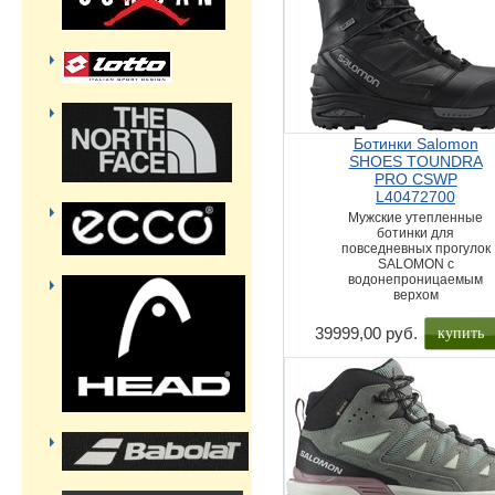
Ботинки Salomon
SHOES TOUNDRA
PRO CSWP
L40472700
Мужские утепленные
ботинки для
повседневных прогулок
SALOMON с
водонепроницаемым
верхом
купить
39999,00 руб.