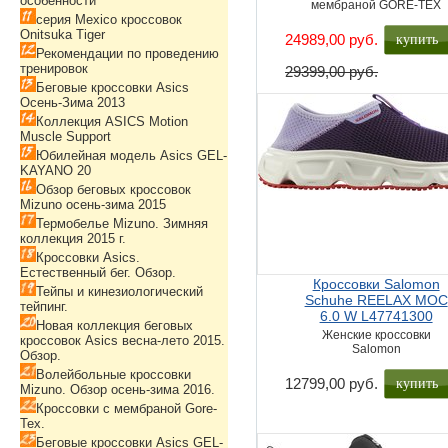
особенности
мембраной GORE-TEX
серия Mexico кроссовок
Onitsuka Tiger
купить
24989,00 руб.
Рекомендации по проведению
тренировок
29399,00 руб.
Беговые кроссовки Asics
Осень-Зима 2013
Коллекция ASICS Motion
Muscle Support
Юбилейная модель Asics GEL-
KAYANO 20
Обзор беговых кроссовок
Mizuno осень-зима 2015
Термобелье Mizuno. Зимняя
коллекция 2015 г.
Кроссовки Asics.
Естественный бег. Обзор.
Кроссовки Salomon
Тейпы и кинезиологический
Schuhe REELAX MOC
тейпинг.
6.0 W L47741300
Новая коллекция беговых
Женские кроссовки
кроссовок Asics весна-лето 2015.
Salomon
Обзор.
Волейбольные кроссовки
купить
12799,00 руб.
Mizuno. Обзор осень-зима 2016.
Кроссовки с мембраной Gore-
Tex.
Беговые кроссовки Asics GEL-