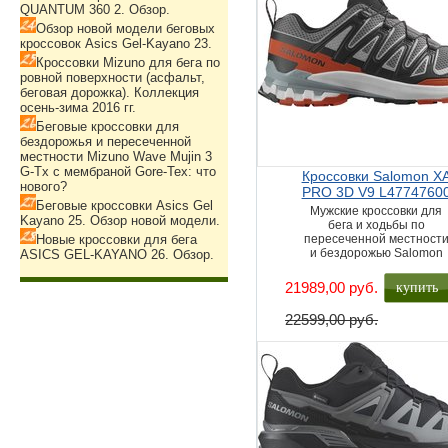
QUANTUM 360 2. Обзор.
Обзор новой модели беговых
кроссовок Asics Gel-Kayano 23.
Кроссовки Mizuno для бега по
ровной поверхности (асфальт,
беговая дорожка). Коллекция
осень-зима 2016 гг.
Беговые кроссовки для
бездорожья и пересеченной
местности Mizuno Wave Mujin 3
G-Tx с мембраной Gore-Tex: что
Кроссовки Salomon X
нового?
PRO 3D V9 L4774760
Беговые кроссовки Asics Gel
Мужские кроссовки для
Kayano 25. Обзор новой модели.
бега и ходьбы по
Новые кроссовки для бега
пересеченной местност
и бездорожью Salomon
ASICS GEL-KAYANO 26. Обзор.
купить
21989,00 руб.
22599,00 руб.