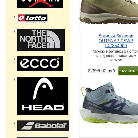
Ботинки Salomon
OUTSNAP CSWP
L47854000
Мужские ботинки Salomo
с водонепроницаемым
верхом
купить
22699,00 руб.