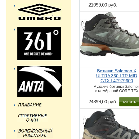
21099,00 руб.
Ботинки Salomon X
ULTRA 360 LTR MID
GTX L47979600
Мужские ботинки Salomo
с мембраной GORE-TEX
купить
24899,00 руб.