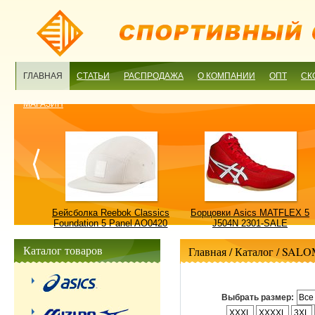
ГЛАВНАЯ
СТАТЬИ
РАСПРОДАЖА
О КОМПАНИИ
ОПТ
СК
МАГАЗИН
ulture
Бейсболка Reebok Classics
Борцовки Asics MATFLEX 5
ALE
Foundation 5 Panel AO0420
J504N 2301-SALE
OSFM-SALE
Каталог товаров
Главная
/ Каталог /
SALO
Выбрать размер:
Все
XXXL
XXXXL
3XL