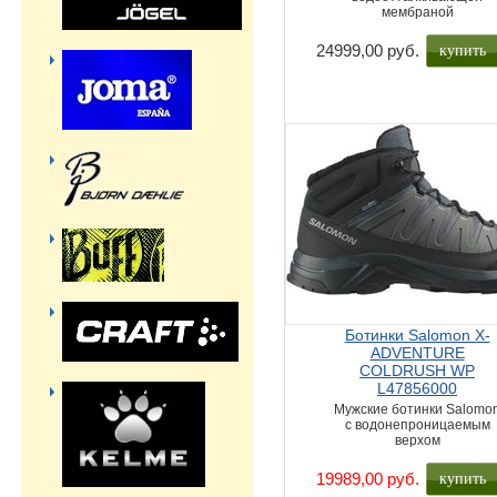
мембраной
купить
24999,00 руб.
Ботинки Salomon X-
ADVENTURE
COLDRUSH WP
L47856000
Мужские ботинки Salomo
с водонепроницаемым
верхом
купить
19989,00 руб.