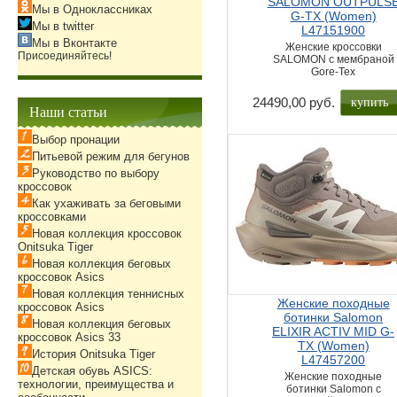
SALOMON OUTPULS
Мы в Одноклассниках
G-TX (Women)
Мы в twitter
L47151900
Мы в Вконтакте
Женские кроссовки
Присоединяйтесь!
SALOMON с мембраной
Gore-Tex
купить
24490,00 руб.
Наши статьи
Выбор пронации
Питьевой режим для бегунов
Руководство по выбору
кроссовок
Как ухаживать за беговыми
кроссовками
Новая коллекция кроссовок
Onitsuka Tiger
Новая коллекция беговых
кроссовок Asics
Новая коллекция теннисных
Женские походные
кроссовок Asics
ботинки Salomon
Новая коллекция беговых
ELIXIR ACTIV MID G-
кроссовок Asics 33
TX (Women)
История Onitsuka Tiger
L47457200
Детская обувь ASICS:
Женские походные
технологии, преимущества и
ботинки Salomon с