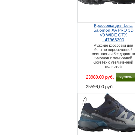
Кроссовки для бега
Salomon XA PRO 3D
V9 WIDE GTX
L47968200
Мужские кроссовки для
бега по пересеченной
местности и бездорожь
Salomon с мембраной
GoreTex с увеличенной
полнотой
купить
23989,00 руб.
25599,00 руб.