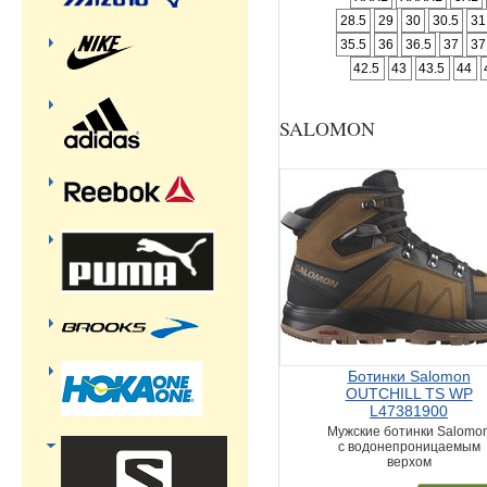
28.5
29
30
30.5
31
35.5
36
36.5
37
37
42.5
43
43.5
44
SALOMON
Ботинки Salomon
OUTCHILL TS WP
L47381900
Мужские ботинки Salomo
с водонепроницаемым
верхом