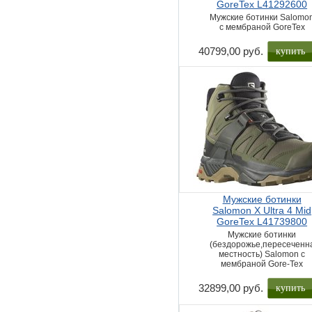
GoreTex L41292600
Мужские ботинки Salomo
с мембраной GoreTex
купить
40799,00 руб.
Мужские ботинки
Salomon X Ultra 4 Mid
GoreTex L41739800
Мужские ботинки
(бездорожье,пересеченн
местность) Salomon с
мембраной Gore-Tex
купить
32899,00 руб.