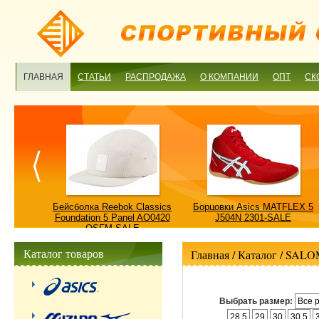
ГЛАВНАЯ
СТАТЬИ
РАСПРОДАЖА
О КОМПАНИИ
ОПТ
СК
ulture
Бейсболка Reebok Classics
Борцовки Asics MATFLEX 5
ALE
Foundation 5 Panel AO0420
J504N 2301-SALE
OSFM-SALE
Каталог товаров
Главная
/ Каталог /
SALO
Выбрать размер:
Все 
28.5
29
30
30.5