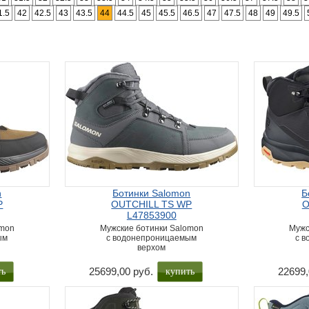
1.5
42
42.5
43
43.5
44
44.5
45
45.5
46.5
47
47.5
48
49
49.5
n
Ботинки Salomon
Б
P
OUTCHILL TS WP
O
L47853900
omon
Мужские ботинки Salomon
Мужс
ым
с водонепроницаемым
с 
верхом
ть
купить
25699,00 руб.
22699,