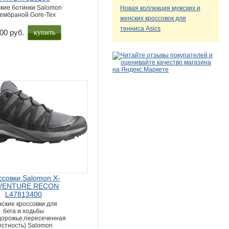
кие ботинки Salomon
Новая коллекция мужских и
мембраной Gore-Tex
женских кроссовок для
тенниса Asics
купить
00 руб.
ссовки Salomon X-
VENTURE RECON
L47813400
ские кроссовки для
бега и ходьбы
дорожье,пересеченная
естность) Salomon