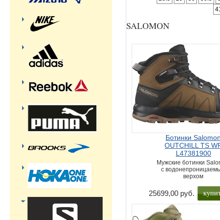
4
SALOMON
Ботинки Salomo
OUTCHILL TS W
L47381900
Мужские ботинки Sal
с водонепроницаем
верхом
купи
25699,00 руб.