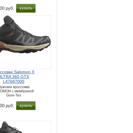
купить
00 руб.
ссовки Salomon X
ULTRA 360 GTX
L47687000
ужские кроссовки
OMON с мембраной
Gore-Tex
купить
00 руб.