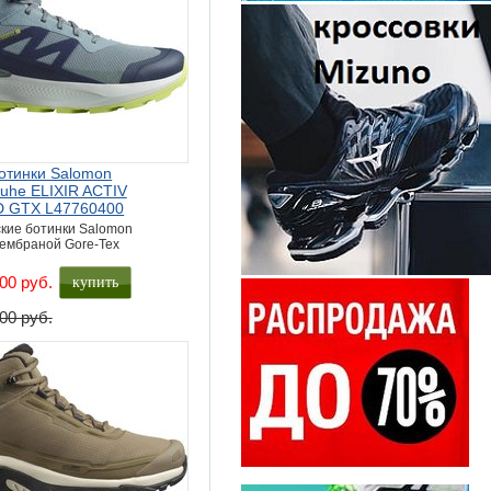
отинки Salomon
uhe ELIXIR ACTIV
D GTX L47760400
кие ботинки Salomon
мембраной Gore-Tex
купить
00 руб.
00 руб.