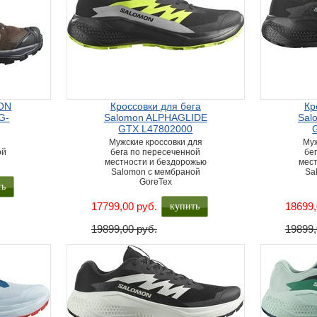
ON
Кроссовки для бега
Кр
G-
Salomon ALPHAGLIDE
Sal
GTX L47802000
Мужские кроссовки для
Муж
ой
бега по пересеченной
бе
местности и бездорожью
мест
Salomon с мембраной
Sa
GoreTex
ть
купить
17799,00 руб.
18699,
19899,00 руб.
19899,