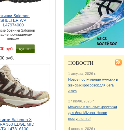
отинки Salomon
SHELTER WP
L47974000
кие ботинки Salomon
водонепроницаемым
верхом
купить
00 руб.
00 руб.
НОВОСТИ
1 августа, 2026 г.
Новое поступление мужских и
женских кроссовок для бега
Asics
27 июля, 2026 г.
Мужские и женские кроссовки
для бега Mizuno. Новое
поступление!
тинки Salomon X
RA 360 EDGE MID
GTX L47816100
4 апреля, 2026 г.