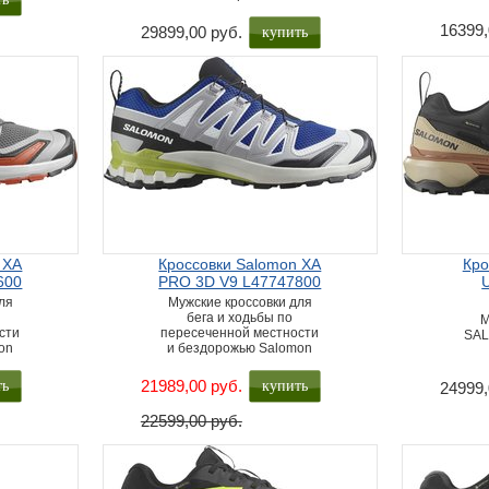
купить
16399,
29899,00 руб.
 XA
Кроссовки Salomon XA
Кро
600
PRO 3D V9 L47747800
ля
Мужские кроссовки для
бега и ходьбы по
М
сти
пересеченной местности
SAL
on
и бездорожью Salomon
ть
купить
21989,00 руб.
24999,
22599,00 руб.