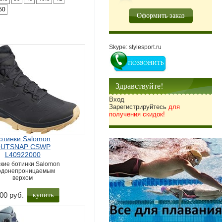
50
Оформить заказ
Skype: stylesport.ru
Здравствуйте!
Вход
Зарегистрируйтесь
для
получения скидок!
отинки Salomon
UTSNAP CSWP
L40922000
кие ботинки Salomon
водонепроницаемым
верхом
купить
00 руб.