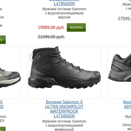
L47856000
Мужс
с 
ые
Мужские ботинки Salomon
с водонепроницаемым
лок
верхом
27599,
м
купить
19989,00 руб.
21099,00 руб.
ть
 X
Ботинки Salomon X
Кро
ID
ULTRA SNOWPILOT
AD
WATERPROOF
L47585600
omon
Муж
TEX
Мужские ботинки Salomon
(без
с водонепроницаемой
м
мембраной
ть