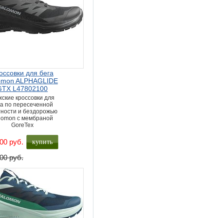
оссовки для бега
omon ALPHAGLIDE
GTX L47802100
ские кроссовки для
га по пересеченной
ности и бездорожью
lomon с мембраной
GoreTex
купить
00 руб.
00 руб.