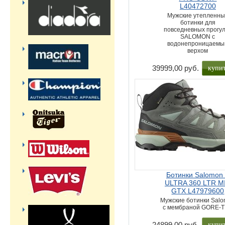
L40472700
Мужские утепленн
ботинки для
повседневных прогу
SALOMON с
водонепроницаемы
верхом
купи
39999,00 руб.
Ботинки Salomon
ULTRA 360 LTR M
GTX L47979600
Мужские ботинки Sal
с мембраной GORE-
купи
24899,00 руб.