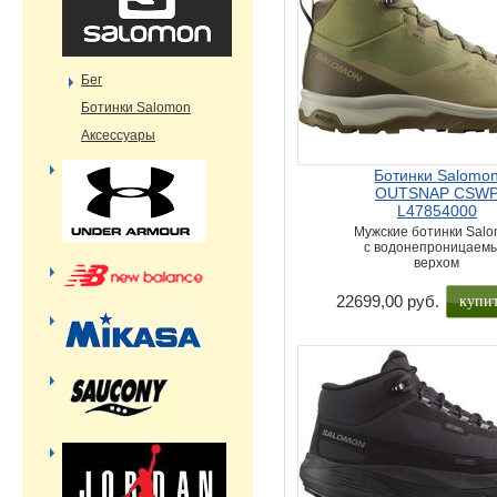
Бег
Ботинки Salomon
Аксессуары
Ботинки Salomo
OUTSNAP CSW
L47854000
Мужские ботинки Sal
с водонепроницаем
верхом
купи
22699,00 руб.