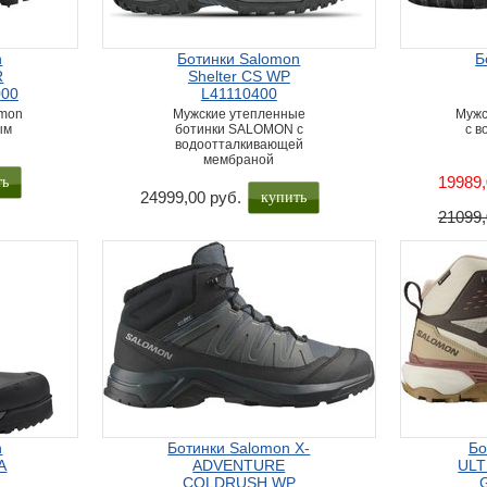
n
Ботинки Salomon
Б
R
Shelter CS WP
000
L41110400
omon
Мужские утепленные
Мужс
ым
ботинки SALOMON с
с 
водоотталкивающей
мембраной
ть
19989,
купить
24999,00 руб.
21099,
n
Ботинки Salomon X-
Бо
A
ADVENTURE
ULT
COLDRUSH WP