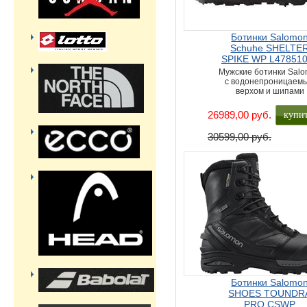
Ботинки Salomo
Schuhe SHELTE
SPIKE WP L47851
Мужские ботинки Sal
с водонепроницаем
верхом и шипами
купи
26989,00 руб.
30599,00 руб.
Ботинки Salomo
SHOES TOUNDR
PRO CSWP