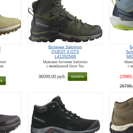
n
Ботинки Salomon
Б
P
QUEST 4 GTX
Sch
L41292500
MI
omon
Мужские ботинки Salomon
Мужс
ым
с мембраной Gore-Tex
с 
купить
36099,00 руб.
23989,
ть
26799,