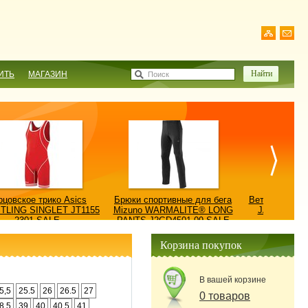
ИТЬ
МАГАЗИН
Поиск
рцовское трико Asics
Брюки спортивные для бега
Ветровка AS
TLING SINGLET JT1155
Mizuno WARMALITE® LONG
JACKET/КУ
2301-SALE
PANTS J2GD4501-09-SALE
0900
Корзина покупок
В вашей корзине
5,5
25.5
26
26.5
27
0 товаров
8.5
39
40
40.5
41