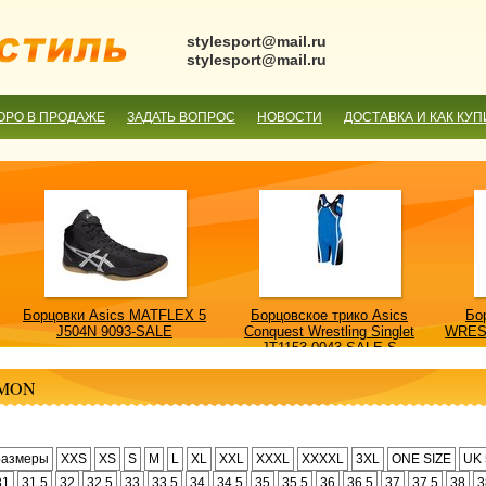
stylesport@mail.ru
stylesport@mail.ru
ОРО В ПРОДАЖЕ
ЗАДАТЬ ВОПРОС
НОВОСТИ
ДОСТАВКА И КАК КУП
Борцовки Asics MATFLEX 5
Борцовское трико Asics
Бо
J504N 9093-SALE
Conquest Wrestling Singlet
WRES
JT1153 0043-SALE-S
MON
размеры
XXS
XS
S
M
L
XL
XXL
XXXL
XXXXL
3XL
ONE SIZE
UK 
31
31.5
32
32.5
33
33.5
34
34.5
35
35.5
36
36.5
37
37.5
38
3