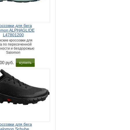
оссовки для бега
omon ALPHAGLIDE
L47801200
ские кроссовки для
га по пересеченной
ности и бездорожью
Salomon
купить
00 руб.
оссовки для бега
alomon Schuhe