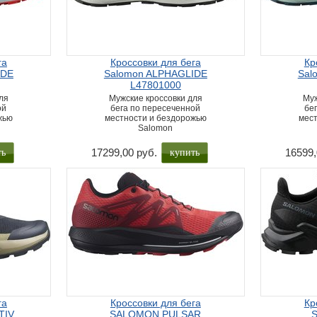
га
Кроссовки для бега
Кр
IDE
Salomon ALPHAGLIDE
Sal
L47801000
ля
Мужские кроссовки для
Муж
ой
бега по пересеченной
бе
жью
местности и бездорожью
мест
Salomon
ть
купить
17299,00 руб.
16599,
га
Кроссовки для бега
Кр
TIV
SALOMON PULSAR
S