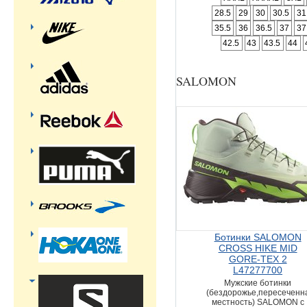
28.5
29
30
30.5
31
35.5
36
36.5
37
37
42.5
43
43.5
44
SALOMON
Ботинки SALOMON
CROSS HIKE MID
GORE-TEX 2
L47277700
Мужские ботинки
(бездорожье,пересеченн
местность) SALOMON с