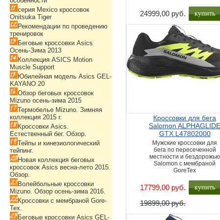
особенности
серия Mexico кроссовок
купить
24999,00 руб.
Onitsuka Tiger
Рекомендации по проведению
тренировок
Беговые кроссовки Asics
Осень-Зима 2013
Коллекция ASICS Motion
Muscle Support
Юбилейная модель Asics GEL-
KAYANO 20
Обзор беговых кроссовок
Mizuno осень-зима 2015
Термобелье Mizuno. Зимняя
коллекция 2015 г.
Кроссовки для бега
Salomon ALPHAGLID
Кроссовки Asics.
GTX L47802000
Естественный бег. Обзор.
Тейпы и кинезиологический
Мужские кроссовки для
бега по пересеченной
тейпинг.
местности и бездорожь
Новая коллекция беговых
Salomon с мембраной
кроссовок Asics весна-лето 2015.
GoreTex
Обзор.
Волейбольные кроссовки
купить
17799,00 руб.
Mizuno. Обзор осень-зима 2016.
Кроссовки с мембраной Gore-
19899,00 руб.
Tex.
Беговые кроссовки Asics GEL-