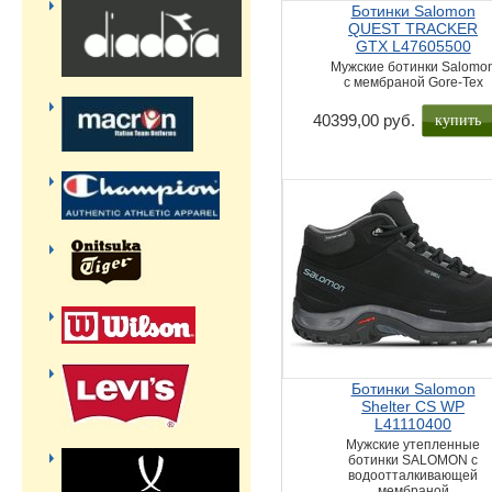
Ботинки Salomon
QUEST TRACKER
GTX L47605500
Мужские ботинки Salomo
с мембраной Gore-Tex
купить
40399,00 руб.
Ботинки Salomon
Shelter CS WP
L41110400
Мужские утепленные
ботинки SALOMON с
водоотталкивающей
мембраной