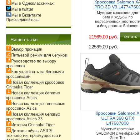
Кроссовки Salomon X
Мы в Одноклассниках
PRO 3D V9 L4774760
Мы в twitter
Мужские кроссовки для
Мы в Вконтакте
бега и ходьбы по
Присоединяйтесь!
пересеченной местност
и бездорожью Salomon
купить
21989,00 руб.
Наши статьи
22599,00 руб.
Выбор пронации
Питьевой режим для бегунов
Руководство по выбору
кроссовок
Как ухаживать за беговыми
кроссовками
Новая коллекция кроссовок
Onitsuka Tiger
Новая коллекция беговых
кроссовок Asics
Новая коллекция теннисных
кроссовок Asics
Кроссовки Salomon X
Новая коллекция беговых
ULTRA 360 GTX
кроссовок Asics 33
L47687000
История Onitsuka Tiger
Мужские кроссовки
Детская обувь ASICS:
SALOMON с мембраной
технологии, преимущества и
Gore-Tex