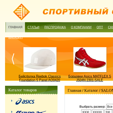
ГЛАВНАЯ
СТАТЬИ
РАСПРОДАЖА
О КОМПАНИИ
ОПТ
СК
МАГАЗИН
ulture
Бейсболка Reebok Classics
Борцовки Asics MATFLEX 5
ALE
Foundation 5 Panel AO0420
J504N 2301-SALE
OSFM-SALE
Каталог товаров
Главная
/ Каталог /
SALO
Выбрать размер:
Все
XXXL
XXXXL
3XL