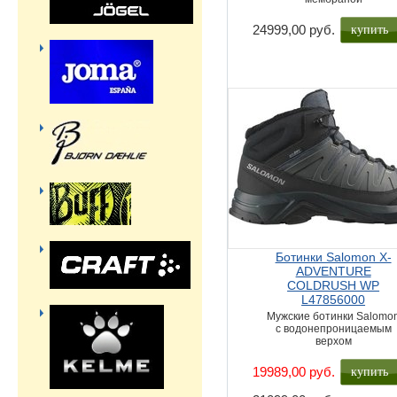
купить
24999,00 руб.
Ботинки Salomon X-
ADVENTURE
COLDRUSH WP
L47856000
Мужские ботинки Salomo
с водонепроницаемым
верхом
купить
19989,00 руб.