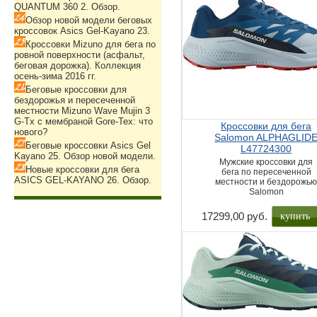
QUANTUM 360 2. Обзор.
Обзор новой модели беговых
кроссовок Asics Gel-Kayano 23.
Кроссовки Mizuno для бега по
ровной поверхности (асфальт,
беговая дорожка). Коллекция
осень-зима 2016 гг.
Беговые кроссовки для
бездорожья и пересеченной
местности Mizuno Wave Mujin 3
G-Tx с мембраной Gore-Tex: что
Кроссовки для бега
нового?
Salomon ALPHAGLID
Беговые кроссовки Asics Gel
L47724300
Kayano 25. Обзор новой модели.
Мужские кроссовки для
Новые кроссовки для бега
бега по пересеченной
ASICS GEL-KAYANO 26. Обзор.
местности и бездорожь
Salomon
купить
17299,00 руб.