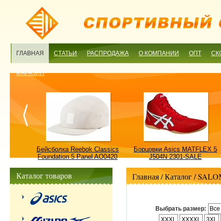
ГЛАВНАЯ
СТАТЬИ
РАСПРОДАЖА
О КОМПАНИИ
ОПТ
СК
МАГАЗИН
ulture
Бейсболка Reebok Classics
Борцовки Asics MATFLEX 5
ALE
Foundation 5 Panel AO0420
J504N 2301-SALE
OSFM-SALE
Каталог товаров
Главная
/ Каталог /
SALO
Выбрать размер:
Все
XXXL
XXXXL
3XL