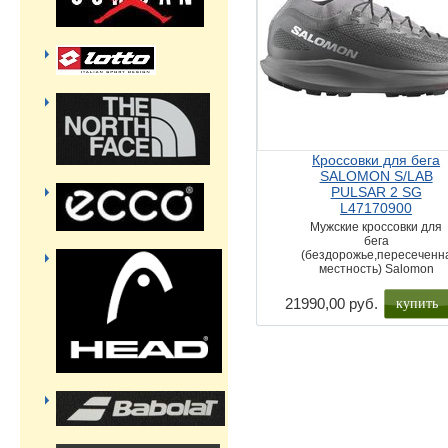
Кроссовки для бега
SALOMON S/LAB
PULSAR 2 SG
L47170900
Мужские кроссовки для
бега
(бездорожье,пересеченн
местность) Salomon
купить
21990,00 руб.