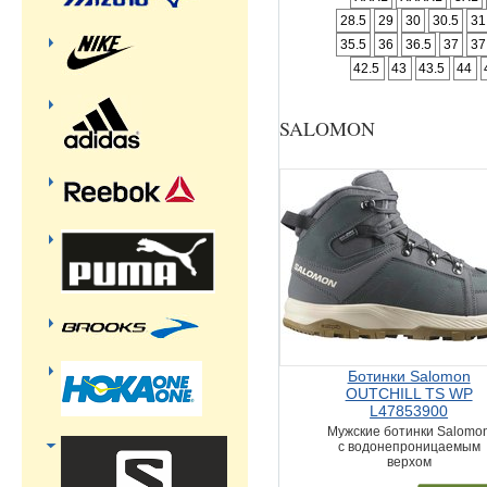
28.5
29
30
30.5
31
35.5
36
36.5
37
37
42.5
43
43.5
44
SALOMON
Ботинки Salomon
OUTCHILL TS WP
L47853900
Мужские ботинки Salomo
с водонепроницаемым
верхом