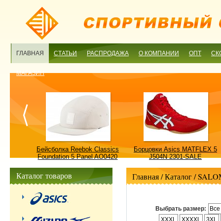
ГЛАВНАЯ
СТАТЬИ
РАСПРОДАЖА
О КОМПАНИИ
ОПТ
СК
МАГАЗИН
ulture
Бейсболка Reebok Classics
Борцовки Asics MATFLEX 5
ALE
Foundation 5 Panel AO0420
J504N 2301-SALE
OSFM-SALE
Каталог товаров
Главная
/ Каталог /
SALO
Выбрать размер:
Все
XXXL
XXXXL
3XL