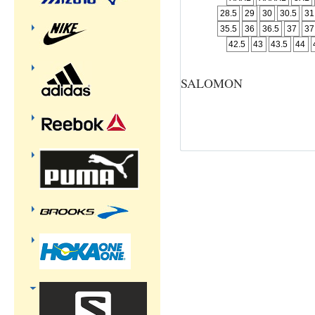
28.5
29
30
30.5
31
35.5
36
36.5
37
37
42.5
43
43.5
44
SALOMON