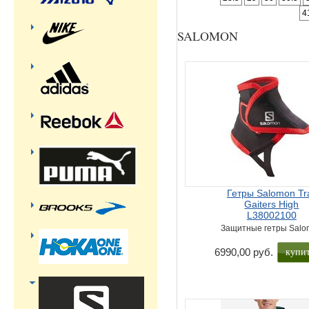
4
SALOMON
Гетры Salomon Tra
Gaiters High
L38002100
Защитные гетры Salo
купи
6990,00 руб.