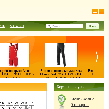
ИТЬ
МАГАЗИН
Поиск
рцовское трико Asics
Брюки спортивные для бега
Ветровка AS
TLING SINGLET JT1155
Mizuno WARMALITE® LONG
JACKET/КУ
2301-SALE
PANTS J2GD4501-09-SALE
0900
Корзина покупок
В вашей корзине
5,5
25.5
26
26.5
27
0 товаров
8.5
39
40
40.5
41