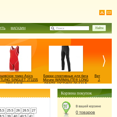
ИТЬ
МАГАЗИН
Поиск
рцовское трико Asics
Брюки спортивные для бега
Ветровка AS
TLING SINGLET JT1155
Mizuno WARMALITE® LONG
JACKET/КУ
2301-SALE
PANTS J2GD4501-09-SALE
0900
Корзина покупок
В вашей корзине
5,5
25.5
26
26.5
27
0 товаров
8.5
39
40
40.5
41