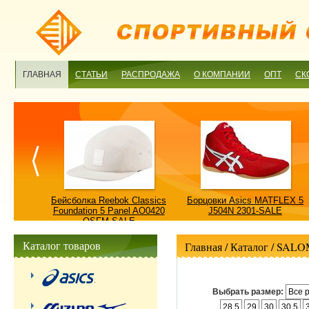
ГЛАВНАЯ
СТАТЬИ
РАСПРОДАЖА
О КОМПАНИИ
ОПТ
СК
ulture
Бейсболка Reebok Classics
Борцовки Asics MATFLEX 5
ALE
Foundation 5 Panel AO0420
J504N 2301-SALE
OSFM-SALE
Каталог товаров
Главная
/ Каталог /
SALO
Выбрать размер:
Все 
28.5
29
30
30.5