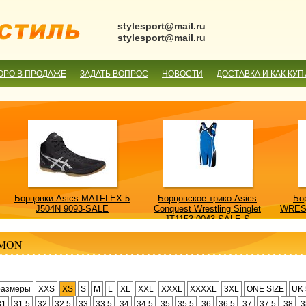
stylesport@mail.ru
stylesport@mail.ru
ОРО В ПРОДАЖЕ
ЗАДАТЬ ВОПРОС
НОВОСТИ
ДОСТАВКА И КАК КУП
Борцовки Asics MATFLEX 5
Борцовское трико Asics
Бо
J504N 9093-SALE
Conquest Wrestling Singlet
WRES
JT1153 0043-SALE-S
MON
размеры
XXS
XS
S
M
L
XL
XXL
XXXL
XXXXL
3XL
ONE SIZE
UK 
31
31.5
32
32.5
33
33.5
34
34.5
35
35.5
36
36.5
37
37.5
38
3