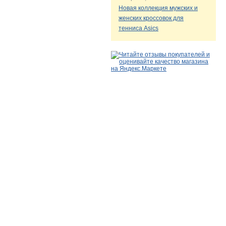
Новая коллекция мужских и
женских кроссовок для
тенниса Asics