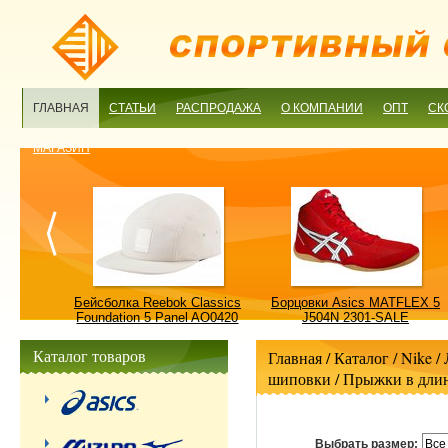
ГЛАВНАЯ
СТАТЬИ
РАСПРОДАЖА
О КОМПАНИИ
ОПТ
СК
МАГАЗИН
ulture
Бейсболка Reebok Classics
Борцовки Asics MATFLEX 5
ALE
Foundation 5 Panel AO0420
J504N 2301-SALE
OSFM-SALE
Каталог товаров
Главная
/ Каталог /
Nike
/
шиповки
/
Прыжки в дли
Выбрать размер:
Все