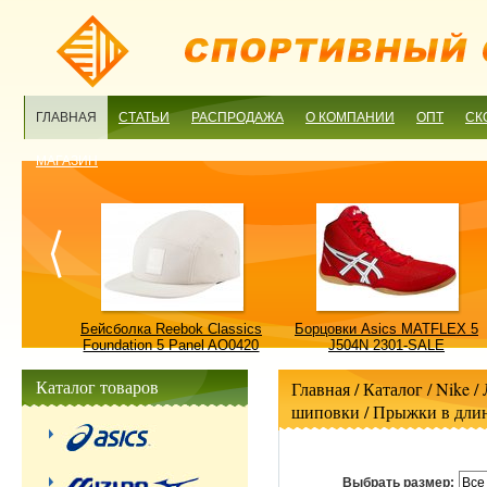
ГЛАВНАЯ
СТАТЬИ
РАСПРОДАЖА
О КОМПАНИИ
ОПТ
СК
МАГАЗИН
ulture
Бейсболка Reebok Classics
Борцовки Asics MATFLEX 5
ALE
Foundation 5 Panel AO0420
J504N 2301-SALE
OSFM-SALE
Каталог товаров
Главная
/ Каталог /
Nike
/
шиповки
/
Прыжки в дли
Выбрать размер:
Все