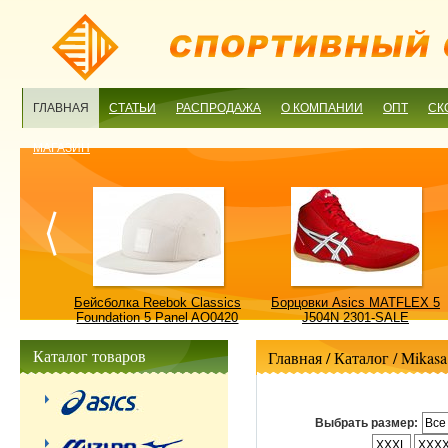
ГЛАВНАЯ
СТАТЬИ
РАСПРОДАЖА
О КОМПАНИИ
ОПТ
СК
МАГАЗИН
ulture
Бейсболка Reebok Classics
Борцовки Asics MATFLEX 5
ALE
Foundation 5 Panel AO0420
J504N 2301-SALE
OSFM-SALE
Каталог товаров
Главная
/ Каталог /
Mikasa
Выбрать размер:
Все
XXXL
XXX