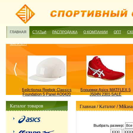
ГЛАВНАЯ
СТАТЬИ
РАСПРОДАЖА
О КОМПАНИИ
ОПТ
СК
МАГАЗИН
ulture
Бейсболка Reebok Classics
Борцовки Asics MATFLEX 5
ALE
Foundation 5 Panel AO0420
J504N 2301-SALE
OSFM-SALE
Каталог товаров
Главная
/ Каталог /
Mikasa
Выбрать размер:
Все
XXXL
XXX