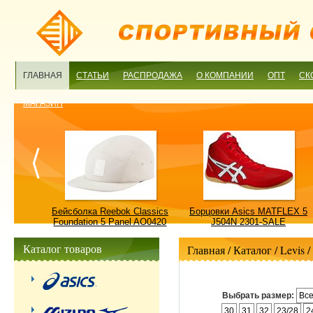
ГЛАВНАЯ
СТАТЬИ
РАСПРОДАЖА
О КОМПАНИИ
ОПТ
СК
МАГАЗИН
ulture
Бейсболка Reebok Classics
Борцовки Asics MATFLEX 5
ALE
Foundation 5 Panel AO0420
J504N 2301-SALE
OSFM-SALE
Каталог товаров
Главная
/ Каталог /
Levis
/
Выбрать размер:
Вс
30
31
32
23/28
2