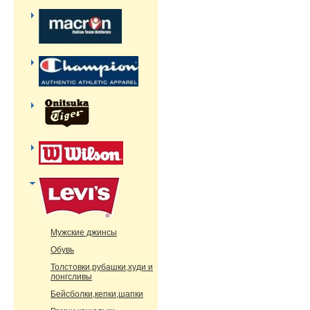
Мужские джинсы
Обувь
Толстовки,рубашки,худи и
лонгсливы
Бейсболки,кепки,шапки