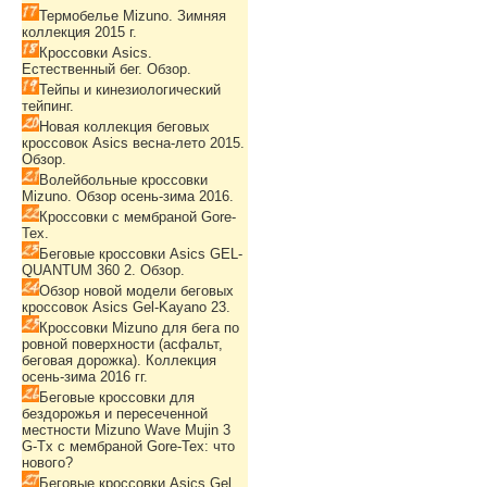
Термобелье Mizuno. Зимняя
коллекция 2015 г.
Кроссовки Asics.
Естественный бег. Обзор.
Тейпы и кинезиологический
тейпинг.
Новая коллекция беговых
кроссовок Asics весна-лето 2015.
Обзор.
Волейбольные кроссовки
Mizuno. Обзор осень-зима 2016.
Кроссовки с мембраной Gore-
Tex.
Беговые кроссовки Asics GEL-
QUANTUM 360 2. Обзор.
Обзор новой модели беговых
кроссовок Asics Gel-Kayano 23.
Кроссовки Mizuno для бега по
ровной поверхности (асфальт,
беговая дорожка). Коллекция
осень-зима 2016 гг.
Беговые кроссовки для
бездорожья и пересеченной
местности Mizuno Wave Mujin 3
G-Tx с мембраной Gore-Tex: что
нового?
Беговые кроссовки Asics Gel