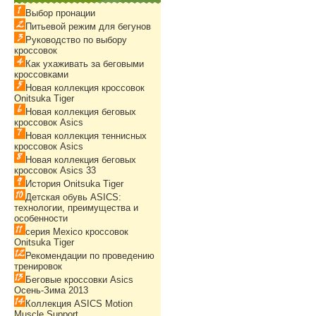
Выбор пронации
Питьевой режим для бегунов
Руководство по выбору
кроссовок
Как ухаживать за беговыми
кроссовками
Новая коллекция кроссовок
Onitsuka Tiger
Новая коллекция беговых
кроссовок Asics
Новая коллекция теннисных
кроссовок Asics
Новая коллекция беговых
кроссовок Asics 33
История Onitsuka Tiger
Детская обувь ASICS:
технологии, преимущества и
особенности
серия Mexico кроссовок
Onitsuka Tiger
Рекомендации по проведению
тренировок
Беговые кроссовки Asics
Осень-Зима 2013
Коллекция ASICS Motion
Muscle Support