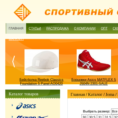
ГЛАВНАЯ
СТАТЬИ
РАСПРОДАЖА
О КОМПАНИИ
ОПТ
СК
МАГАЗИН
ulture
Бейсболка Reebok Classics
Борцовки Asics MATFLEX 5
ALE
Foundation 5 Panel AO0420
J504N 2301-SALE
OSFM-SALE
Каталог товаров
Главная
/ Каталог /
Joma
/
Выбрать размер:
Все
30
30.5
31
31.5
32