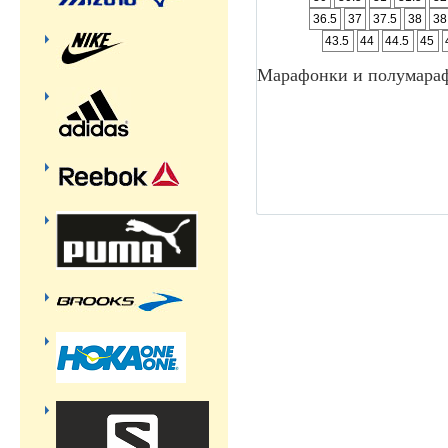
36.5
37
37.5
38
38
43.5
44
44.5
45
Марафонки и полумара