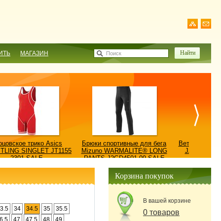
ИТЬ
МАГАЗИН
Поиск
рцовское трико Asics
Брюки спортивные для бега
Ветровка AS
TLING SINGLET JT1155
Mizuno WARMALITE® LONG
JACKET/КУ
2301-SALE
PANTS J2GD4501-09-SALE
0900
Корзина покупок
В вашей корзине
3.5
34
34.5
35
35.5
0 товаров
6.5
47
47.5
48
49