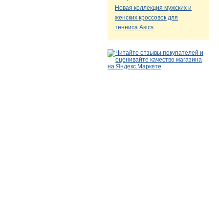
Новая коллекция мужских и
женских кроссовок для
тенниса Asics