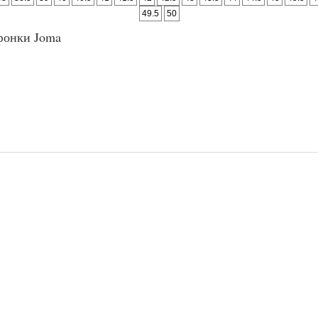
49.5
50
фонки Joma