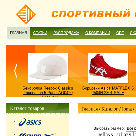
ГЛАВНАЯ
СТАТЬИ
РАСПРОДАЖА
О КОМПАНИИ
ОПТ
СК
ulture
Бейсболка Reebok Classics
Борцовки Asics MATFLEX 5
ALE
Foundation 5 Panel AO0420
J504N 2301-SALE
OSFM-SALE
Каталог товаров
Главная
/ Каталог /
Joma
/
Выбрать размер:
Все 
36
36.5
37
37.5