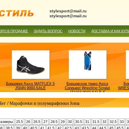
stylesport@mail.ru
stylesport@mail.ru
ОРО В ПРОДАЖЕ
ЗАДАТЬ ВОПРОС
НОВОСТИ
ДОСТАВКА И КАК КУП
Борцовки Asics MATFLEX 5
Борцовское трико Asics
Бо
J504N 9093-SALE
Conquest Wrestling Singlet
WRES
JT1153 0043-SALE-S
Бег
/
Марафонки и полумарафонки Joma
размеры
25.5
26
26.5
27
28.5
29
30
30.5
31
31.5
32
32.5
33
3
38
38.5
39
40
40.5
41
41.5
42
42.5
43
43.5
44
44.5
45
45.5
4