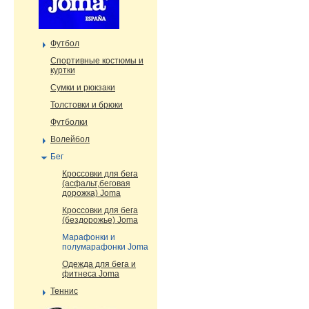
Футбол
Cпортивные костюмы и
куртки
Сумки и рюкзаки
Толстовки и брюки
Футболки
Волейбол
Бег
Кроссовки для бега
(асфальт,беговая
дорожка) Joma
Кроссовки для бега
(бездорожье) Joma
Марафонки и
полумарафонки Joma
Одежда для бега и
фитнеса Joma
Теннис