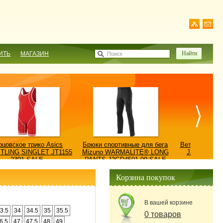
ИТЬ
МАГАЗИН
Поиск
рцовское трико Asics
Брюки спортивные для бега
Ветровка AS
TLING SINGLET JT1155
Mizuno WARMALITE® LONG
JACKET/КУ
2301-SALE
PANTS J2GD4501-09-SALE
0900
Корзина покупок
В вашей корзине
3.5
34
34.5
35
35.5
0 товаров
6.5
47
47.5
48
49