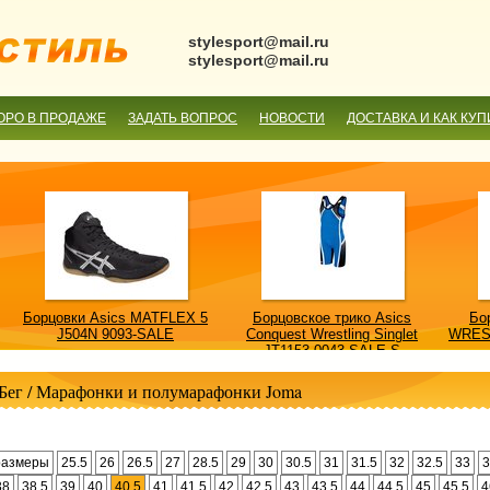
stylesport@mail.ru
stylesport@mail.ru
ОРО В ПРОДАЖЕ
ЗАДАТЬ ВОПРОС
НОВОСТИ
ДОСТАВКА И КАК КУП
Борцовки Asics MATFLEX 5
Борцовское трико Asics
Бо
J504N 9093-SALE
Conquest Wrestling Singlet
WRES
JT1153 0043-SALE-S
Бег
/
Марафонки и полумарафонки Joma
размеры
25.5
26
26.5
27
28.5
29
30
30.5
31
31.5
32
32.5
33
3
38
38.5
39
40
40.5
41
41.5
42
42.5
43
43.5
44
44.5
45
45.5
4