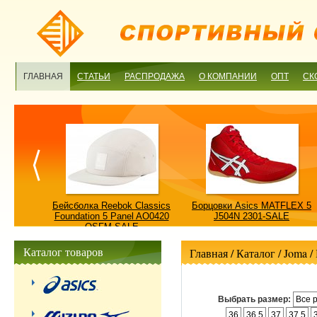
ГЛАВНАЯ
СТАТЬИ
РАСПРОДАЖА
О КОМПАНИИ
ОПТ
СК
ulture
Бейсболка Reebok Classics
Борцовки Asics MATFLEX 5
ALE
Foundation 5 Panel AO0420
J504N 2301-SALE
OSFM-SALE
Каталог товаров
Главная
/ Каталог /
Joma
/
Выбрать размер:
Все 
36
36.5
37
37.5