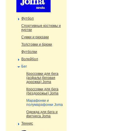
Футбол
Cпортивные костюмы и
куртки
Сумки и рюкзаки
Толстовки и брюки
Футболки
Волейбол
Бег
Кроссовки для бега
(асфальт,беговая
дорожка) Joma
Кроссовки для бега
(бездорожье) Joma
Марафонки и
полумарафонки Joma
Одежда для бега и
фитнеса Joma
Теннис