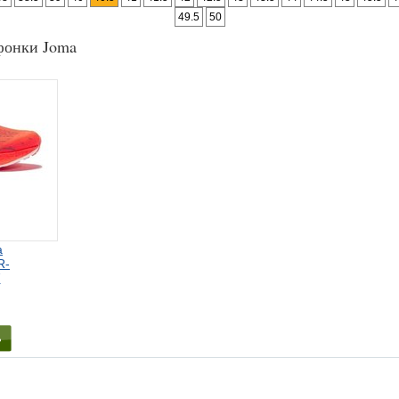
49.5
50
фонки Joma
а
R-
7
ь