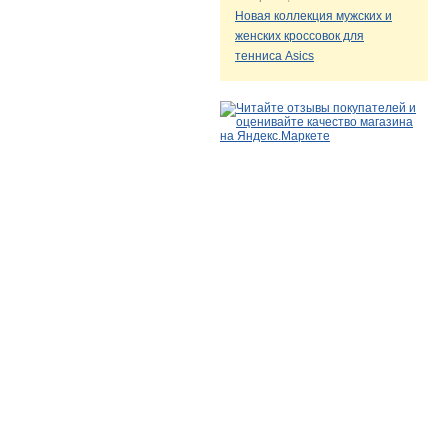
Новая коллекция мужских и
женских кроссовок для
тенниса Asics