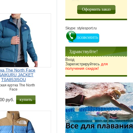
Оформить заказ
Skype: stylesport.ru
Здравствуйте!
Вход
Зарегистрируйтесь
для
получения скидок!
тка The North Face
SAIKURU JACKET
T0A853I5OU
кая куртка The North
Face
купить
00 руб.