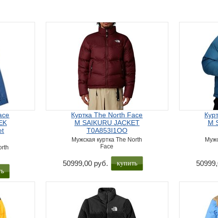
ace
Куртка The North Face
Кур
EK
M SAIKURU JACKET
M 
et
T0A853I1OO
Мужская куртка The North
Мужс
Face
orth
купить
50999,00 руб.
50999,
ть