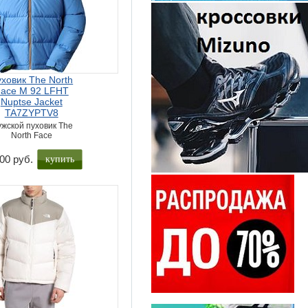
ховик The North
ace M 92 LFHT
Nuptse Jacket
TA7ZYPTV8
жской пуховик The
North Face
купить
00 руб.