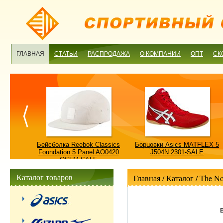
ГЛАВНАЯ
СТАТЬИ
РАСПРОДАЖА
О КОМПАНИИ
ОПТ
СК
ulture
Бейсболка Reebok Classics
Борцовки Asics MATFLEX 5
ALE
Foundation 5 Panel AO0420
J504N 2301-SALE
OSFM-SALE
Каталог товаров
Главная
/ Каталог /
The No