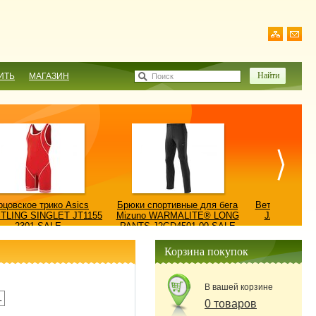
ИТЬ
МАГАЗИН
Поиск
рцовское трико Asics
Брюки спортивные для бега
Ветровка AS
TLING SINGLET JT1155
Mizuno WARMALITE® LONG
JACKET/КУ
2301-SALE
PANTS J2GD4501-09-SALE
0900
Корзина покупок
В вашей корзине
L
0 товаров