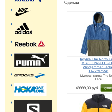
Одежда
Куртка The North F
M 78 LOW-FI HI-T
Windjammer Jack
TA7ZYRSV8
Мужская куртка The N
Face
купи
49999,00 руб.