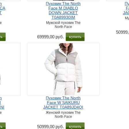
h
Пуховик The North
Пу
RCA
Face M DIABLO
F
T
DOWN JACKET
JA
T0A89930IM
Му
e
Мужской пуховик The
North Face
50999,
ть
купить
69999,00 руб.
h
Пуховик The North
M
Face W SAIKURU
NI
JACKET T0A89JD4QI
he
Женский пуховик The
North Face
ть
купить
50999,00 руб.