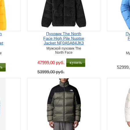
h
Пуховик The North
Пу
Face High Pile Nuptse
F
et
Jacket NF0A5A84JK3
Мужской пуховик The
North Face
e
Му
купить
47999,00 руб.
ть
52999,
53999,00 руб.