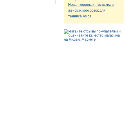
Новая коллекция мужских и
женских кроссовок для
тенниса Asics