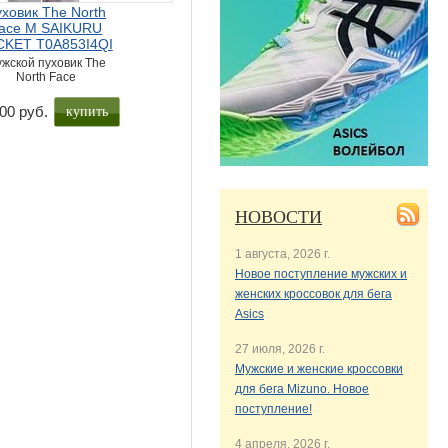
ховик The North
ace M SAIKURU
CKET T0A853I4QI
жской пуховик The
North Face
купить
00 руб.
НОВОСТИ
1 августа, 2026 г.
Новое поступление мужских и
женских кроссовок для бега
Asics
27 июля, 2026 г.
Мужские и женские кроссовки
для бега Mizuno. Новое
поступление!
4 апреля, 2026 г.