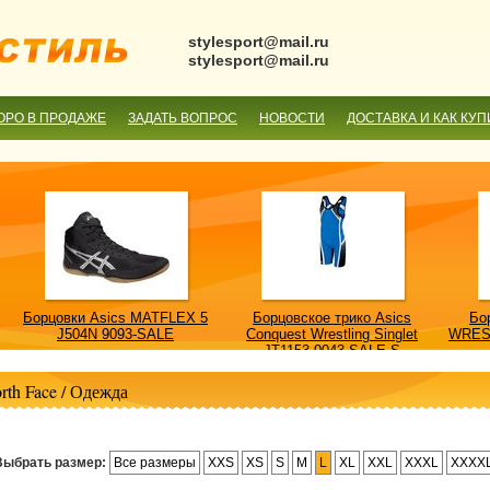
stylesport@mail.ru
stylesport@mail.ru
ОРО В ПРОДАЖЕ
ЗАДАТЬ ВОПРОС
НОВОСТИ
ДОСТАВКА И КАК КУП
Борцовки Asics MATFLEX 5
Борцовское трико Asics
Бо
J504N 9093-SALE
Conquest Wrestling Singlet
WRES
JT1153 0043-SALE-S
rth Face
/
Одежда
Выбрать размер:
Все размеры
XXS
XS
S
M
L
XL
XXL
XXXL
XXXX