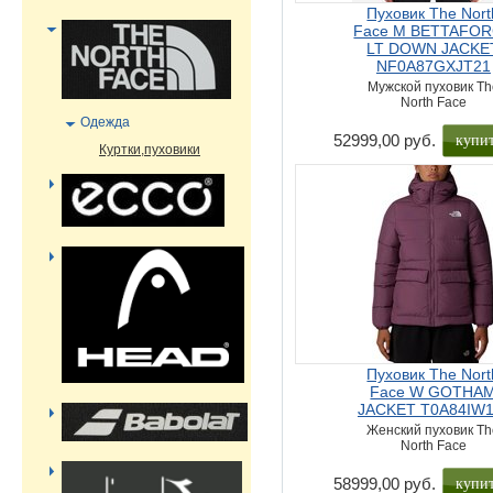
Пуховик The Nort
Face M BETTAFO
LT DOWN JACKE
NF0A87GXJT21
Мужской пуховик Th
North Face
Одежда
купи
52999,00 руб.
Куртки,пуховики
Пуховик The Nort
Face W GOTHA
JACKET T0A84IW1
Женский пуховик T
North Face
купи
58999,00 руб.