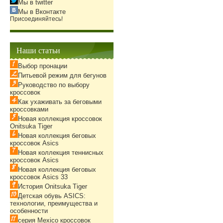
Мы в twitter
Мы в Вконтакте
Присоединяйтесь!
Наши статьи
Выбор пронации
Питьевой режим для бегунов
Руководство по выбору
кроссовок
Как ухаживать за беговыми
кроссовками
Новая коллекция кроссовок
Onitsuka Tiger
Новая коллекция беговых
кроссовок Asics
Новая коллекция теннисных
кроссовок Asics
Новая коллекция беговых
кроссовок Asics 33
История Onitsuka Tiger
Детская обувь ASICS:
технологии, преимущества и
особенности
серия Mexico кроссовок