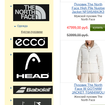
Пуховик The North
Face High Pile Nuptse
Jacket NF0A5A84JK3
Мужской пуховик The
North Face
Одежда
купить
47999,00 руб.
Куртки,пуховики
53999,00 руб.
Пуховик The North
Face W GOTHAM
JACKET T0A84IWQLI
Женский пуховик The
North Face