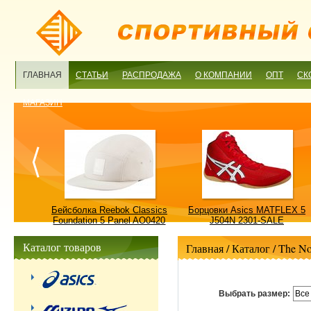
ГЛАВНАЯ
СТАТЬИ
РАСПРОДАЖА
О КОМПАНИИ
ОПТ
СК
МАГАЗИН
ulture
Бейсболка Reebok Classics
Борцовки Asics MATFLEX 5
ALE
Foundation 5 Panel AO0420
J504N 2301-SALE
OSFM-SALE
Каталог товаров
Главная
/ Каталог /
The No
Выбрать размер:
Все