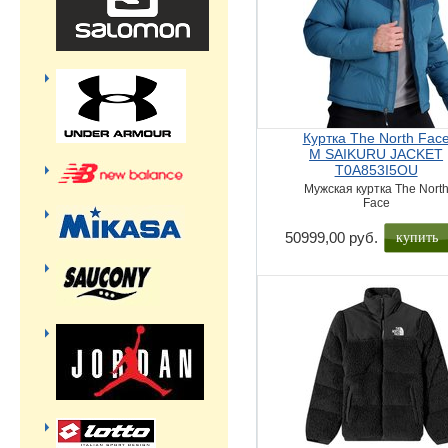
Куртка The North Fac
M SAIKURU JACKET
T0A853I5OU
Мужская куртка The Nort
Face
купить
50999,00 руб.