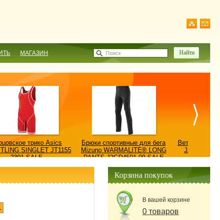
ИТЬ
МАГАЗИН
Поиск
рцовское трико Asics
Брюки спортивные для бега
Ветровка AS
TLING SINGLET JT1155
Mizuno WARMALITE® LONG
JACKET/КУ
2301-SALE
PANTS J2GD4501-09-SALE
0900
Корзина покупок
В вашей корзине
L
0 товаров