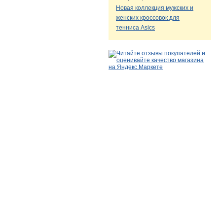
Новая коллекция мужских и
женских кроссовок для
тенниса Asics