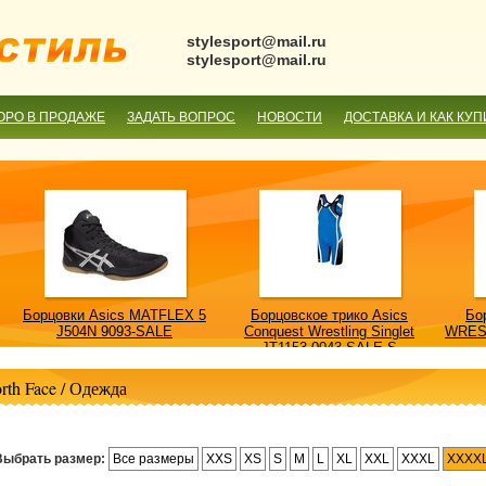
stylesport@mail.ru
stylesport@mail.ru
ОРО В ПРОДАЖЕ
ЗАДАТЬ ВОПРОС
НОВОСТИ
ДОСТАВКА И КАК КУП
Борцовки Asics MATFLEX 5
Борцовское трико Asics
Бо
J504N 9093-SALE
Conquest Wrestling Singlet
WRES
JT1153 0043-SALE-S
rth Face
/
Одежда
Выбрать размер:
Все размеры
XXS
XS
S
M
L
XL
XXL
XXXL
XXXX