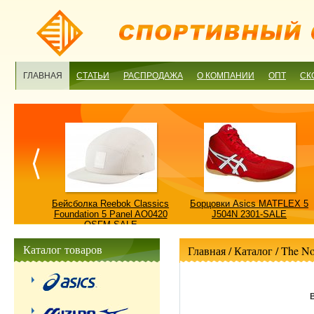
ГЛАВНАЯ
СТАТЬИ
РАСПРОДАЖА
О КОМПАНИИ
ОПТ
СК
ulture
Бейсболка Reebok Classics
Борцовки Asics MATFLEX 5
ALE
Foundation 5 Panel AO0420
J504N 2301-SALE
OSFM-SALE
Каталог товаров
Главная
/ Каталог /
The No