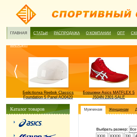
ГЛАВНАЯ
СТАТЬИ
РАСПРОДАЖА
О КОМПАНИИ
ОПТ
СК
МАГАЗИН
ulture
Бейсболка Reebok Classics
Борцовки Asics MATFLEX 5
ALE
Foundation 5 Panel AO0420
J504N 2301-SALE
OSFM-SALE
Каталог товаров
Мужчинам
Женщинам
Выбрать размер:
Все
XXXL
XXXXL
3XL