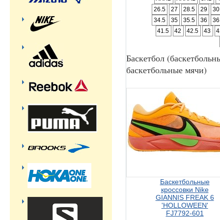
26.5
27
28.5
29
30
34.5
35
35.5
36
36
41.5
42
42.5
43
4
Баскетбол (баскетбольн
баскетбольные мячи)
Баскетбольные
кроссовки Nike
GIANNIS FREAK 6
'HOLLOWEEN'
FJ7792-601