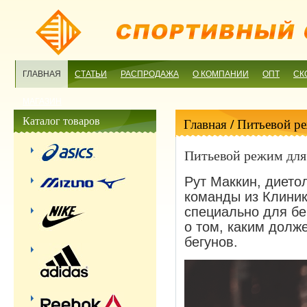
ГЛАВНАЯ
СТАТЬИ
РАСПРОДАЖА
О КОМПАНИИ
ОПТ
СК
МАГАЗИН
Каталог товаров
Главная
/ Питьевой р
Питьевой режим для
Рут Маккин, дието
команды из Клиник
специально для бе
о том, каким долж
бегунов.