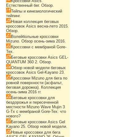
Кроссовки Asics.
Естественный бег. Обзор.
Тейпы и кинезиологический
тейпинг.
Новая коллекция беговых
кроссовок Asics весна-лето 2015.
Обзор.
Волейбольные кроссовки
Mizuno. Обзор осень-зима 2016.
Кроссовки с мембраной Gore-
Tex.
Беговые кроссовки Asics GEL-
QUANTUM 360 2. Обзор.
Обзор новой модели беговых
кроссовок Asics Gel-Kayano 23.
Кроссовки Mizuno для бега по
ровной поверхности (асфальт,
беговая дорожка). Коллекция
осень-зима 2016 гг.
Беговые кроссовки для
бездорожья и пересеченной
местности Mizuno Wave Mujin 3
G-Tx с мембраной Gore-Tex: что
нового?
Беговые кроссовки Asics Gel
Kayano 25. Обзор новой модели.
Новые кроссовки для бега
ASICS GEL-KAYANO 26. Обзор.