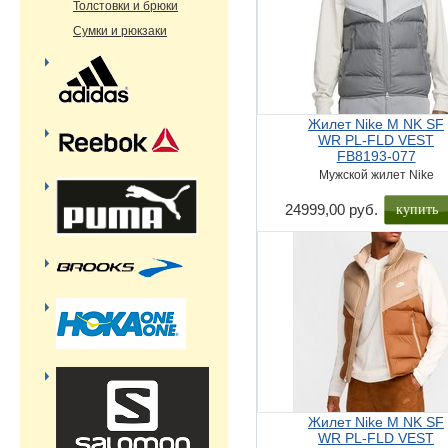
Толстовки и брюки
Сумки и рюкзаки
Жилет Nike M NK SF
WR PL-FLD VEST
FB8193-077
Мужской жилет Nike
купить
24999,00 руб.
Жилет Nike M NK SF
WR PL-FLD VEST