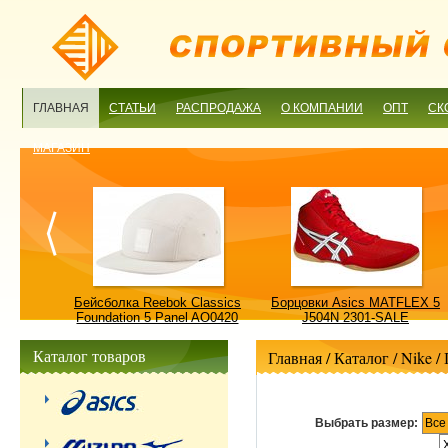
ГЛАВНАЯ
СТАТЬИ
РАСПРОДАЖА
О КОМПАНИИ
ОПТ
СК
МАГАЗИН
ulture
Бейсболка Reebok Classics
Борцовки Asics MATFLEX 5
ALE
Foundation 5 Panel AO0420
J504N 2301-SALE
OSFM-SALE
Каталог товаров
Главная
/ Каталог /
Nike
/
Выбрать размер:
Все