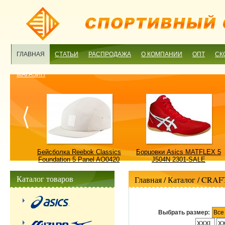
ГЛАВНАЯ
СТАТЬИ
РАСПРОДАЖА
О КОМПАНИИ
ОПТ
СК
МАГАЗИН
ulture
Бейсболка Reebok Classics
Борцовки Asics MATFLEX 5
ALE
Foundation 5 Panel AO0420
J504N 2301-SALE
OSFM-SALE
Каталог товаров
Главная
/ Каталог /
CRAF
Выбрать размер:
Все
XXXL
X