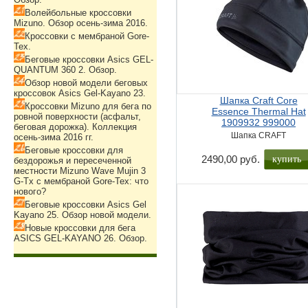
Волейбольные кроссовки
Mizuno. Обзор осень-зима 2016.
Кроссовки с мембраной Gore-
Tex.
Беговые кроссовки Asics GEL-
QUANTUM 360 2. Обзор.
Обзор новой модели беговых
кроссовок Asics Gel-Kayano 23.
Шапка Craft Core
Кроссовки Mizuno для бега по
Essence Thermal Hat
ровной поверхности (асфальт,
1909932 999000
беговая дорожка). Коллекция
Шапка CRAFT
осень-зима 2016 гг.
Беговые кроссовки для
купить
2490,00 руб.
бездорожья и пересеченной
местности Mizuno Wave Mujin 3
G-Tx с мембраной Gore-Tex: что
нового?
Беговые кроссовки Asics Gel
Kayano 25. Обзор новой модели.
Новые кроссовки для бега
ASICS GEL-KAYANO 26. Обзор.