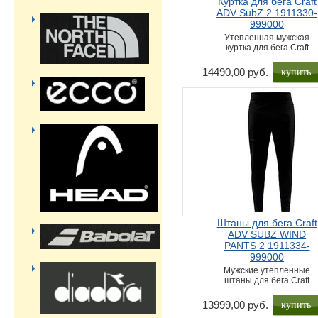
Куртка для бега Craft
ADV SubZ 2 1911330-
999000
Утепленная мужская
куртка для бега Craft
купить
14490,00 руб.
Штаны для бега Craft
ADV SUBZ WIND
PANTS 2 1911334-
999000
Мужские утепленные
штаны для бега Craft
купить
13999,00 руб.