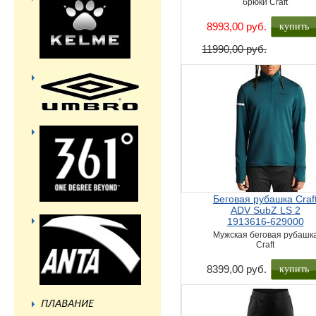
брюки Craft
купить
8993,00 руб.
11990,00 руб.
Беговая рубашка Craf
ADV SubZ LS 2
1913616-629000
Мужская беговая рубашк
Craft
купить
8399,00 руб.