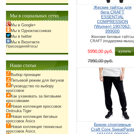
Жеские тайтсы для
бега CRAFT
Мы в социальных сетях
ESSENTIAL
COMPRESSION
Мы в Google+
(Women) 1907062-
Мы в Одноклассниках
999000
Мы в twitter
Женские беговые тайтс
CRAFT (поддержка мышц
Мы в Вконтакте
Присоединяйтесь!
купить
5990,00 руб.
7990,00 руб.
Наши статьи
Выбор пронации
Питьевой режим для бегунов
Руководство по выбору
кроссовок
Как ухаживать за беговыми
кроссовками
Новая коллекция кроссовок
Onitsuka Tiger
Новая коллекция беговых
кроссовок Asics
Брюки спортивные
Новая коллекция теннисных
Craft Core SweatPant
кроссовок Asics