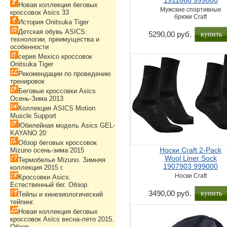
1911666 999000
Новая коллекция беговых
Мужские спортивные
кроссовок Asics 33
брюки Craft
История Onitsuka Tiger
Детская обувь ASICS:
купить
5290,00 руб.
технологии, преимущества и
особенности
серия Mexico кроссовок
Onitsuka Tiger
Рекомендации по проведению
тренировок
Беговые кроссовки Asics
Осень-Зима 2013
Коллекция ASICS Motion
Muscle Support
Юбилейная модель Asics GEL-
KAYANO 20
Обзор беговых кроссовок
Носки Craft 2-Pack
Mizuno осень-зима 2015
Wool Liner Sock
Термобелье Mizuno. Зимняя
1907903 999000
коллекция 2015 г.
Носки Craft
Кроссовки Asics.
Естественный бег. Обзор.
купить
3490,00 руб.
Тейпы и кинезиологический
тейпинг.
Новая коллекция беговых
кроссовок Asics весна-лето 2015.
Обзор.