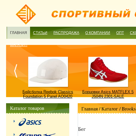
ГЛАВНАЯ
СТАТЬИ
РАСПРОДАЖА
О КОМПАНИИ
ОПТ
СК
МАГАЗИН
ulture
Бейсболка Reebok Classics
Борцовки Asics MATFLEX 5
ALE
Foundation 5 Panel AO0420
J504N 2301-SALE
OSFM-SALE
Каталог товаров
Главная
/ Каталог /
Brooks
Бег