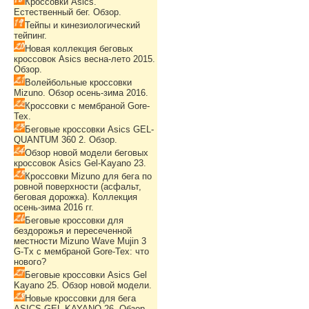
Кроссовки Asics.
Естественный бег. Обзор.
Тейпы и кинезиологический
тейпинг.
Новая коллекция беговых
кроссовок Asics весна-лето 2015.
Обзор.
Волейбольные кроссовки
Mizuno. Обзор осень-зима 2016.
Кроссовки с мембраной Gore-
Tex.
Беговые кроссовки Asics GEL-
QUANTUM 360 2. Обзор.
Обзор новой модели беговых
кроссовок Asics Gel-Kayano 23.
Кроссовки Mizuno для бега по
ровной поверхности (асфальт,
беговая дорожка). Коллекция
осень-зима 2016 гг.
Беговые кроссовки для
бездорожья и пересеченной
местности Mizuno Wave Mujin 3
G-Tx с мембраной Gore-Tex: что
нового?
Беговые кроссовки Asics Gel
Kayano 25. Обзор новой модели.
Новые кроссовки для бега
ASICS GEL-KAYANO 26. Обзор.