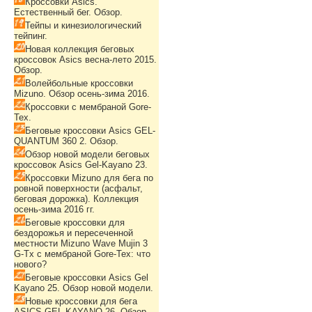
Кроссовки Asics.
Естественный бег. Обзор.
Тейпы и кинезиологический
тейпинг.
Новая коллекция беговых
кроссовок Asics весна-лето 2015.
Обзор.
Волейбольные кроссовки
Mizuno. Обзор осень-зима 2016.
Кроссовки с мембраной Gore-
Tex.
Беговые кроссовки Asics GEL-
QUANTUM 360 2. Обзор.
Обзор новой модели беговых
кроссовок Asics Gel-Kayano 23.
Кроссовки Mizuno для бега по
ровной поверхности (асфальт,
беговая дорожка). Коллекция
осень-зима 2016 гг.
Беговые кроссовки для
бездорожья и пересеченной
местности Mizuno Wave Mujin 3
G-Tx с мембраной Gore-Tex: что
нового?
Беговые кроссовки Asics Gel
Kayano 25. Обзор новой модели.
Новые кроссовки для бега
ASICS GEL-KAYANO 26. Обзор.