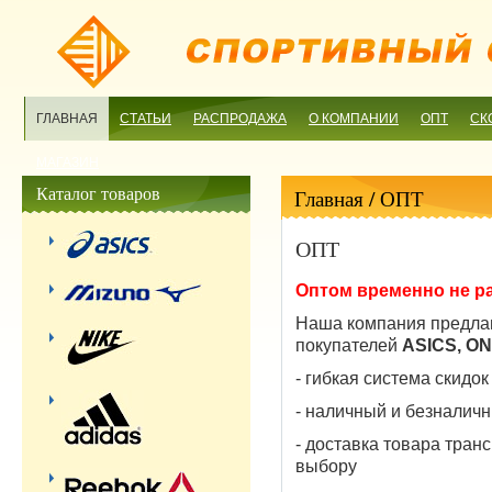
ГЛАВНАЯ
СТАТЬИ
РАСПРОДАЖА
О КОМПАНИИ
ОПТ
СК
МАГАЗИН
Каталог товаров
Главная
/ ОПТ
ОПТ
Оптом временно не р
Наша компания предлаг
покупателей
ASICS, ON
- гибкая система скидок
- наличный и безналичн
- доставка товара тра
выбору