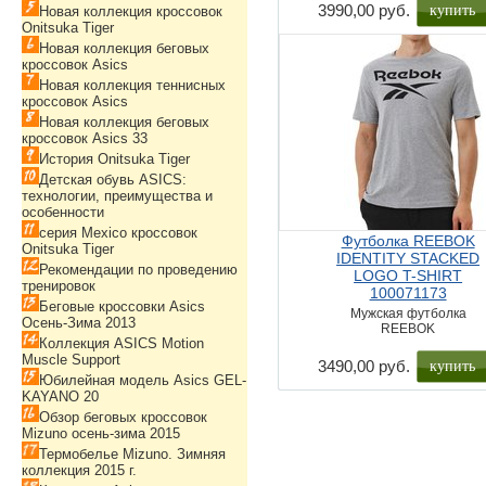
купить
3990,00 руб.
Новая коллекция кроссовок
Onitsuka Tiger
Новая коллекция беговых
кроссовок Asics
Новая коллекция теннисных
кроссовок Asics
Новая коллекция беговых
кроссовок Asics 33
История Onitsuka Tiger
Детская обувь ASICS:
технологии, преимущества и
особенности
серия Mexico кроссовок
Футболка REEBOK
Onitsuka Tiger
IDENTITY STACKED
Рекомендации по проведению
LOGO T-SHIRT
тренировок
100071173
Беговые кроссовки Asics
Мужская футболка
Осень-Зима 2013
REEBOK
Коллекция ASICS Motion
Muscle Support
купить
3490,00 руб.
Юбилейная модель Asics GEL-
KAYANO 20
Обзор беговых кроссовок
Mizuno осень-зима 2015
Термобелье Mizuno. Зимняя
коллекция 2015 г.