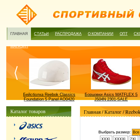
ГЛАВНАЯ
СТАТЬИ
РАСПРОДАЖА
О КОМПАНИИ
ОПТ
СК
МАГАЗИН
ulture
Бейсболка Reebok Classics
Борцовки Asics MATFLEX 5
ALE
Foundation 5 Panel AO0420
J504N 2301-SALE
OSFM-SALE
Каталог товаров
Главная
/ Каталог /
Reebo
Выбрать размер:
Все
XXXL
XXXXL
2XL