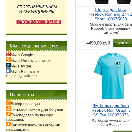
Шорты для бега
Reebok Running 2 In 
Short 100075620
Мужские шорты для бега
Reebok (с внутренними
тайтсами)
купить
4490,00 руб.
Мы в социальных сетях
Мы в Google+
Мы в Одноклассниках
Мы в twitter
Мы в Вконтакте
Присоединяйтесь!
Наши статьи
Выбор пронации
Футболка для бега
Питьевой режим для бегунов
Reebok Run Graphic
SS Tee 100076376
Руководство по выбору
кроссовок
Футболка мужская для
бега Reebok
Как ухаживать за беговыми
кроссовками