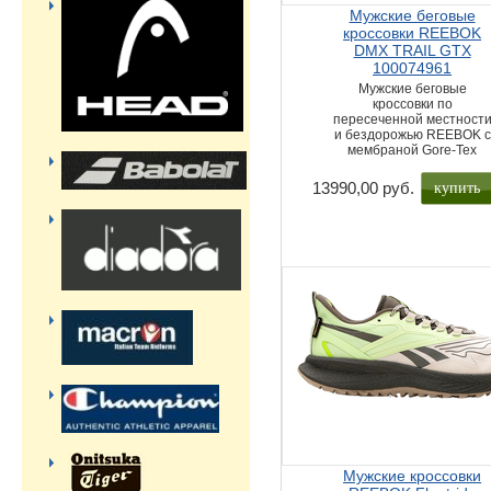
Мужские беговые
кроссовки REEBOK
DMX TRAIL GTX
100074961
Мужские беговые
кроссовки по
пересеченной местност
и бездорожью REEBOK с
мембраной Gore-Tex
купить
13990,00 руб.
Мужские кроссовки