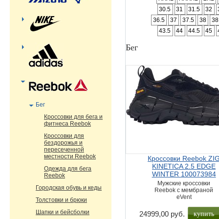
30.5
31
31.5
32
36.5
37
37.5
38
38
43.5
44
44.5
45
Бег
Бег
Кроссовки для бега и
фитнеса Reebok
Кроссовки для
бездорожья и
пересеченной
местности Reebok
Кроссовки Reebok ZI
KINETICA 2.5 EDGE
Одежда для бега
WINTER 100073984
Reebok
Мужские кроссовки
Городская обувь и кеды
Reebok с мембраной
eVent
Толстовки и брюки
Шапки и бейсболки
купить
24999,00 руб.