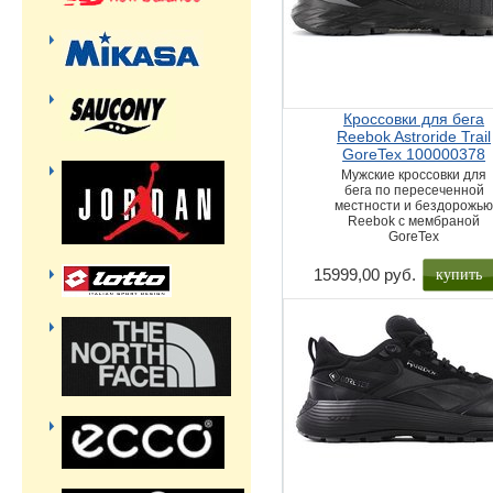
Кроссовки для бега
Reebok Astroride Trail
GoreTex 100000378
Мужские кроссовки для
бега по пересеченной
местности и бездорожь
Reebok с мембраной
GoreTex
купить
15999,00 руб.