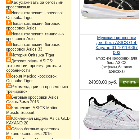
Как ухаживать за беговыми
кроссовками
Новая коллекция кроссовок
Onitsuka Tiger
Новая коллекция беговых
кроссовок Asics
Новая коллекция теннисных
Мужские кроссовки
кроссовок Asics
для бега ASICS Gel-
Новая коллекция беговых
Kayano 31 1011B867
кроссовок Asics 33
003
История Onitsuka Tiger
Мужские кроссовки для
Детская обувь ASICS:
бега ASICS
технологии, преимущества и
(асфальт,беговая
особенности
дорожка)
серия Mexico кроссовок
Onitsuka Tiger
купить
24990,00 руб.
Рекомендации по проведению
тренировок
Беговые кроссовки Asics
Осень-Зима 2013
Коллекция ASICS Motion
Muscle Support
Юбилейная модель Asics GEL-
KAYANO 20
Обзор беговых кроссовок
Mizuno осень-зима 2015