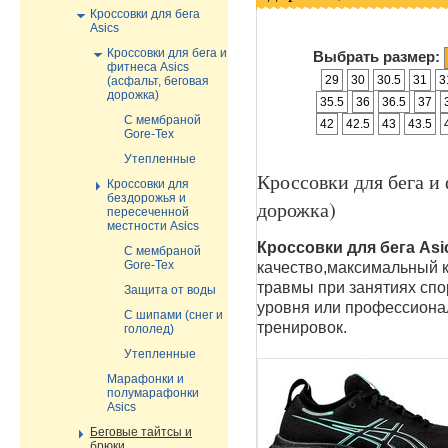
Кроссовки для бега
Asics
Кроссовки для бега и
Выбрать размер:
фитнеса Asics
29
30
30.5
31
3
(асфальт, беговая
дорожка)
35.5
36
36.5
37
С мембраной
42
42.5
43
43.5
Gore-Tex
Утепленные
Кроссовки для бега и 
Кроссовки для
бездорожья и
дорожка)
пересеченной
местности Asics
Кроссовки для бега As
С мембраной
Gore-Tex
качество,максимальный 
травмы при занятиях спо
Защита от воды
уровня или профессиона
С шипами (снег и
тренировок.
гололед)
Утепленные
Марафонки и
полумарафонки
Asics
Беговые тайтсы и
брюки