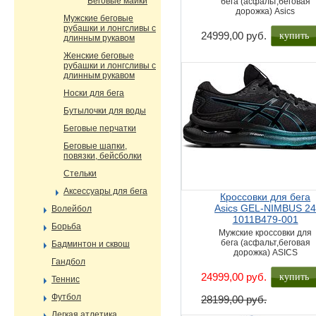
Беговые майки
бега (асфальт,беговая
дорожка) Asics
Мужские беговые
рубашки и лонгсливы с
купить
24999,00 руб.
длинным рукавом
Женские беговые
рубашки и лонгсливы с
длинным рукавом
Носки для бега
Бутылочки для воды
Беговые перчатки
Беговые шапки,
повязки, бейсболки
Стельки
Аксессуары для бега
Кроссовки для бега
Asics GEL-NIMBUS 2
Волейбол
1011B479-001
Борьба
Мужские кроссовки для
бега (асфальт,беговая
Бадминтон и сквош
дорожка) ASICS
Гандбол
купить
24999,00 руб.
Теннис
Футбол
28199,00 руб.
Легкая атлетика