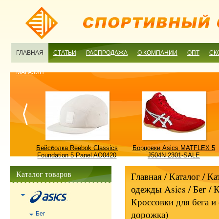
ГЛАВНАЯ
СТАТЬИ
РАСПРОДАЖА
О КОМПАНИИ
ОПТ
СК
МАГАЗИН
ulture
Бейсболка Reebok Classics
Борцовки Asics MATFLEX 5
ALE
Foundation 5 Panel AO0420
J504N 2301-SALE
OSFM-SALE
Каталог товаров
Главная
/ Каталог /
Ка
одежды Asics
/
Бег
/
К
Кроссовки для бега и 
дорожка)
Бег