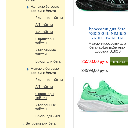
Женские беговые
тайтсы и брюки
Длинные тайтсы
3/4 тайтсы
Кроссовки для бега
7/8 тайтсы
ASICS GEL-NIMBUS
26 1011B794 004
Спринтеры
тайтсы
Мужские кроссовки для
бега (асфальт,беговая
Утепленные
дорожка) ASICS
тайтсы
купить
25990,00 руб.
Брюки для бега
Мужские беговые
34999,00 руб.
тайтсы и брюки
Длинные тайтсы
3/4 тайтсы
Спринтеры
тайтсы
Утепленные
тайтсы
Брюки для бега
Ветровки для бега