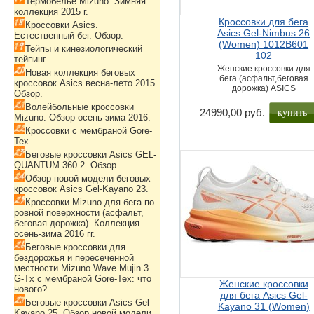
Термобелье Mizuno. Зимняя
коллекция 2015 г.
Кроссовки для бега
Кроссовки Asics.
Asics Gel-Nimbus 26
Естественный бег. Обзор.
(Women) 1012B601
Тейпы и кинезиологический
102
тейпинг.
Женские кроссовки для
Новая коллекция беговых
бега (асфальт,беговая
кроссовок Asics весна-лето 2015.
дорожка) ASICS
Обзор.
Волейбольные кроссовки
купить
24990,00 руб.
Mizuno. Обзор осень-зима 2016.
Кроссовки с мембраной Gore-
Tex.
Беговые кроссовки Asics GEL-
QUANTUM 360 2. Обзор.
Обзор новой модели беговых
кроссовок Asics Gel-Kayano 23.
Кроссовки Mizuno для бега по
ровной поверхности (асфальт,
беговая дорожка). Коллекция
осень-зима 2016 гг.
Беговые кроссовки для
бездорожья и пересеченной
местности Mizuno Wave Mujin 3
G-Tx с мембраной Gore-Tex: что
Женские кроссовки
нового?
для бега Asics Gel-
Беговые кроссовки Asics Gel
Kayano 31 (Women)
Kayano 25. Обзор новой модели.