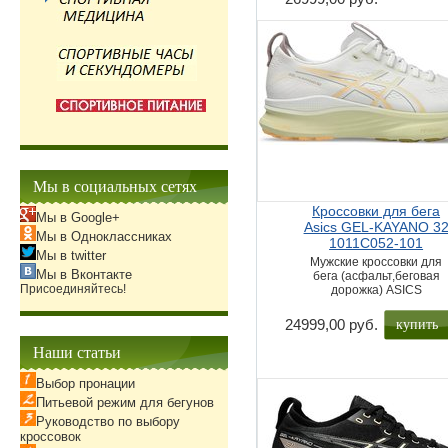
Мы в социальных сетях
Кроссовки для бега
Мы в Google+
Asics GEL-KAYANO 3
Мы в Одноклассниках
1011C052-101
Мы в twitter
Мужские кроссовки для
Мы в Вконтакте
бега (асфальт,беговая
Присоединяйтесь!
дорожка) ASICS
купить
24999,00 руб.
Наши статьи
Выбор пронации
Питьевой режим для бегунов
Руководство по выбору
кроссовок