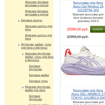
Женские беговые
Кроссовки для бега
ветровки и куртки
Asics Gel Nimbus 26
1011B794 302
Мужские беговые
ветровки и куртки
Мужские кроссовки для
бега (асфальт,беговая
Беговые шорты
дорожка) ASICS
Женские шорты для
купить
25990,00 руб.
бега
Мужские шорты для
32999,00 руб.
бега
Футболки, майки, топы
для бега и фитнеса
Женские футболки,
майки, топы для бега
и фитнеса
Беговые
футболки
Беговые майки
Беговые топы
Мужские футболки,
Кроссовки для бега
майки для бега
Asics GEL-NIMBUS 2
Беговые
TOKYO 1012B913-50
футболки
Женские кроссовки для