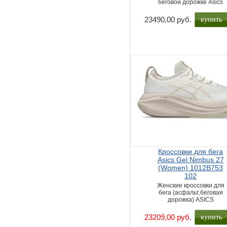
беговой дорожке Asics
купить
23490,00 руб.
Кроссовки для бега
Asics Gel Nimbus 27
(Women) 1012B753
102
Женские кроссовки для
бега (асфальт,беговая
дорожка) ASICS
купить
23209,00 руб.