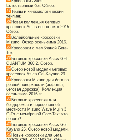
Кроссовки Asics.
Естественный бег. Обзор.
Тейпы и кинезиологический
тейпинг.
Новая коллекция беговых
кроссовок Asics весна-лето 2015.
Обзор.
Волейбольные кроссовки
Mizuno. Обзор осень-зима 2016.
Кроссовки с мембраной Gore-
Tex.
Беговые кроссовки Asics GEL-
QUANTUM 360 2. Обзор.
Обзор новой модели беговых
кроссовок Asics Gel-Kayano 23.
Кроссовки Mizuno для бега по
ровной поверхности (асфальт,
беговая дорожка). Коллекция
осень-зима 2016 гг.
Беговые кроссовки для
бездорожья и пересеченной
местности Mizuno Wave Mujin 3
G-Tx с мембраной Gore-Tex: что
нового?
Беговые кроссовки Asics Gel
Kayano 25. Обзор новой модели.
Новые кроссовки для бега
ASICS GEL-KAYANO 26. Обзор.