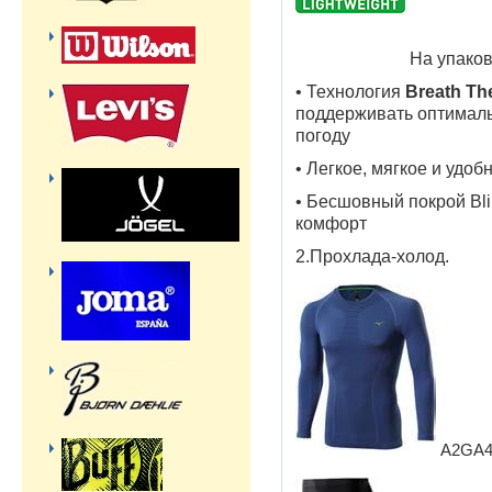
На упаков
• Технология
Breath T
поддерживать оптималь
погоду
• Легкое, мягкое и удоб
• Бесшовный покрой Bl
комфорт
2.Прохлада-холод.
A2GA4