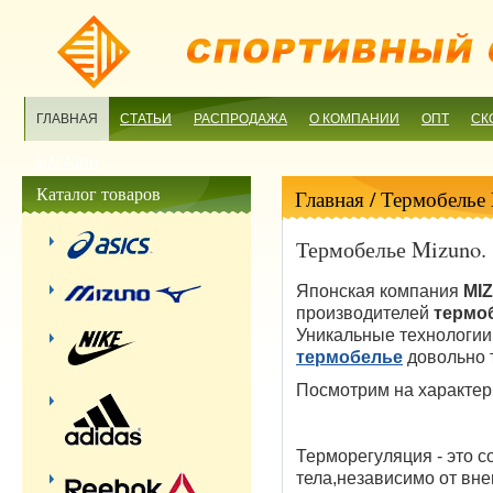
ГЛАВНАЯ
СТАТЬИ
РАСПРОДАЖА
О КОМПАНИИ
ОПТ
СК
МАГАЗИН
Каталог товаров
Главная
/ Термобелье 
Термобелье Mizuno. 
Японская компания
MI
производителей
термо
Уникальные технологии
термобелье
довольно 
Посмотрим на характер
Терморе
Терморегуляция - это 
тела,независимо от вн