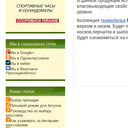
В данной продукции ис
влаговыводящие свойс
уровне.
Коллекция
термобелья
верхом и низом. Будет
носков,перчаток и шап
будет ознакомиться на 
Мы в социальных сетях
Мы в Google+
Мы в Одноклассниках
Мы в twitter
Мы в Вконтакте
Присоединяйтесь!
Наши статьи
Выбор пронации
Питьевой режим для бегунов
Руководство по выбору
кроссовок
Как ухаживать за беговыми
кроссовками