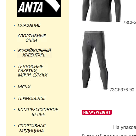
73CF3
73CF376-
На упаков