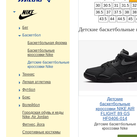
30
30.5
31
31.5
32
36.5
37
37.5
38
38
43.5
44
44.5
45
Бег
Детские баскетбольные 
Баскетбол
Баскетбольная форма
Баскетбольные
кроссовки Nike
Детские баскетбольные
кроссовки Nike
Теннис
Легкая атлетика
Футбол
Бокс
Детские
баскетбольные
Волейбол
кроссовки NIKE AIR
Городская обувь и кеды
FLIGHT 89 GS
Nike, Air Jordan
HF0406-014
Детские баскетбольные
Фитнес, йога
кроссовки Nike
Спортивные костюмы