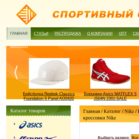
ГЛАВНАЯ
СТАТЬИ
РАСПРОДАЖА
О КОМПАНИИ
ОПТ
СК
МАГАЗИН
ulture
Бейсболка Reebok Classics
Борцовки Asics MATFLEX 5
ALE
Foundation 5 Panel AO0420
J504N 2301-SALE
OSFM-SALE
Каталог товаров
Главная
/ Каталог /
Nike
/
кроссовки Nike
Выбрать размер:
Все