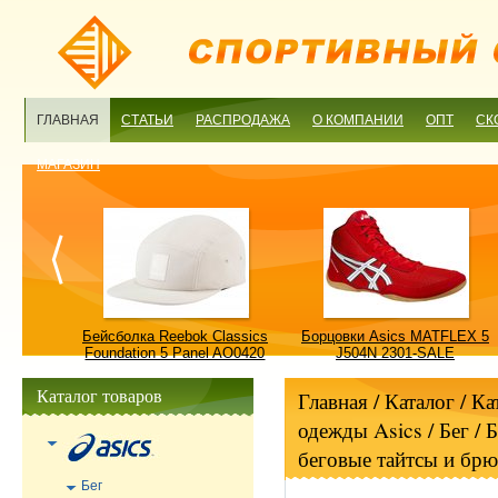
ГЛАВНАЯ
СТАТЬИ
РАСПРОДАЖА
О КОМПАНИИ
ОПТ
СК
МАГАЗИН
ulture
Бейсболка Reebok Classics
Борцовки Asics MATFLEX 5
ALE
Foundation 5 Panel AO0420
J504N 2301-SALE
OSFM-SALE
Каталог товаров
Главная
/ Каталог /
Ка
одежды Asics
/
Бег
/
Б
беговые тайтсы и бр
Бег