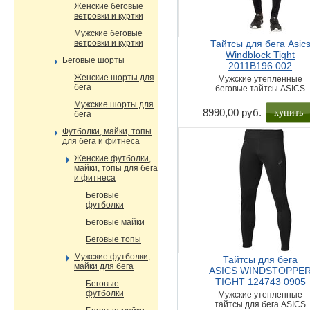
Женские беговые
ветровки и куртки
Мужские беговые
ветровки и куртки
Тайтсы для бега Asic
Windblock Tight
Беговые шорты
2011B196 002
Женские шорты для
Мужские утепленные
бега
беговые тайтсы ASICS
Мужские шорты для
купить
8990,00 руб.
бега
Футболки, майки, топы
для бега и фитнеса
Женские футболки,
майки, топы для бега
и фитнеса
Беговые
футболки
Беговые майки
Беговые топы
Мужские футболки,
Тайтсы для бега
майки для бега
ASICS WINDSTOPPE
TIGHT 124743 0905
Беговые
футболки
Мужские утепленные
тайтсы для бега ASICS