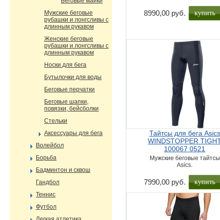
Беговые майки
купить
8990,00 руб.
Мужские беговые
рубашки и лонгсливы с
длинным рукавом
Женские беговые
рубашки и лонгсливы с
длинным рукавом
Носки для бега
Бутылочки для воды
Беговые перчатки
Беговые шапки,
повязки, бейсболки
Стельки
Тайтсы для бега Asic
Аксессуары для бега
WINDSTOPPER TIGH
Волейбол
100067 0521
Борьба
Мужские беговые тайтсы
Asics.
Бадминтон и сквош
купить
7990,00 руб.
Гандбол
Теннис
Футбол
Легкая атлетика