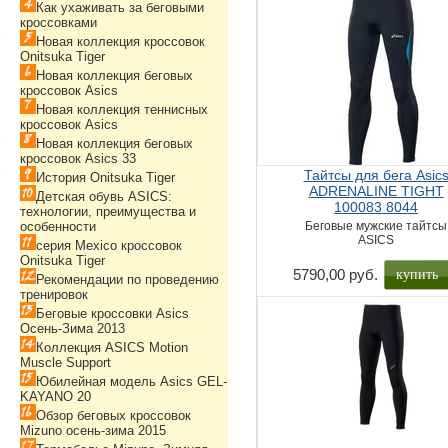
Как ухаживать за беговыми
кроссовками
Новая коллекция кроссовок
Onitsuka Tiger
Новая коллекция беговых
кроссовок Asics
Новая коллекция теннисных
кроссовок Asics
Новая коллекция беговых
кроссовок Asics 33
Тайтсы для бега Asic
История Onitsuka Tiger
ADRENALINE TIGHT
Детская обувь ASICS:
100083 8044
технологии, преимущества и
особенности
Беговые мужские тайтсы
ASICS
серия Mexico кроссовок
Onitsuka Tiger
купить
5790,00 руб.
Рекомендации по проведению
тренировок
Беговые кроссовки Asics
Осень-Зима 2013
Коллекция ASICS Motion
Muscle Support
Юбилейная модель Asics GEL-
KAYANO 20
Обзор беговых кроссовок
Mizuno осень-зима 2015