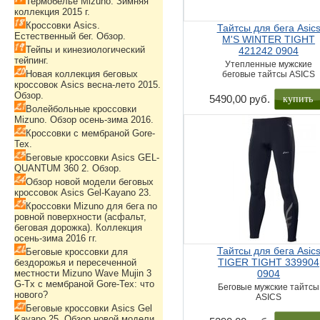
Термобелье Mizuno. Зимняя
коллекция 2015 г.
Кроссовки Asics.
Тайтсы для бега Asic
Естественный бег. Обзор.
M'S WINTER TIGHT
Тейпы и кинезиологический
421242 0904
тейпинг.
Утепленные мужские
Новая коллекция беговых
беговые тайтсы ASICS
кроссовок Asics весна-лето 2015.
Обзор.
купить
5490,00 руб.
Волейбольные кроссовки
Mizuno. Обзор осень-зима 2016.
Кроссовки с мембраной Gore-
Tex.
Беговые кроссовки Asics GEL-
QUANTUM 360 2. Обзор.
Обзор новой модели беговых
кроссовок Asics Gel-Kayano 23.
Кроссовки Mizuno для бега по
ровной поверхности (асфальт,
беговая дорожка). Коллекция
осень-зима 2016 гг.
Тайтсы для бега Asic
Беговые кроссовки для
TIGER TIGHT 339904
бездорожья и пересеченной
местности Mizuno Wave Mujin 3
0904
G-Tx с мембраной Gore-Tex: что
Беговые мужские тайтсы
нового?
ASICS
Беговые кроссовки Asics Gel
Kayano 25. Обзор новой модели.