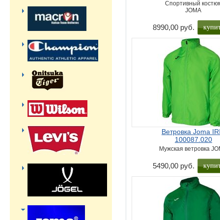
Спортивный костю
JOMA
купи
8990,00 руб.
Ветровка Joma IR
100087.020
Мужская ветровка J
купи
5490,00 руб.