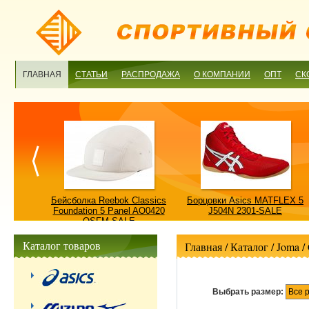
ГЛАВНАЯ
СТАТЬИ
РАСПРОДАЖА
О КОМПАНИИ
ОПТ
СК
ulture
Бейсболка Reebok Classics
Борцовки Asics MATFLEX 5
ALE
Foundation 5 Panel AO0420
J504N 2301-SALE
OSFM-SALE
Каталог товаров
Главная
/ Каталог /
Joma
/
Выбрать размер:
Все 