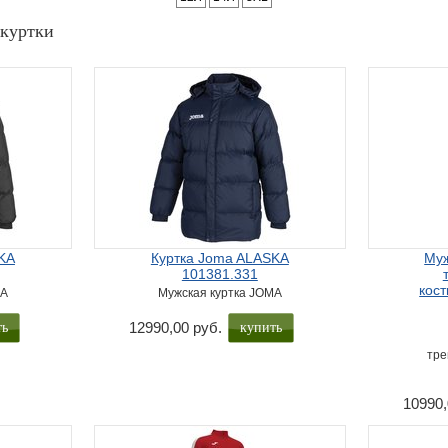
куртки
KA
Куртка Joma ALASKA
Муж
101381.331
кос
MA
Мужская куртка JOMA
ть
купить
12990,00 руб.
тре
10990,