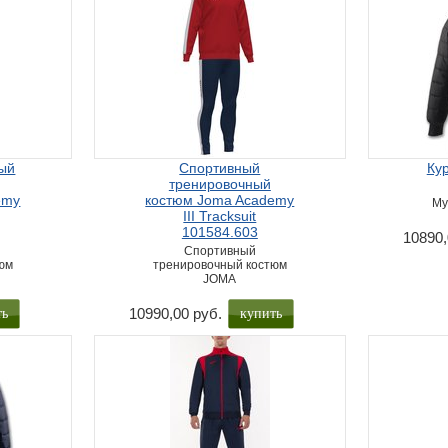
ый
Спортивный
Ку
тренировочный
emy
костюм Joma Academy
Му
III Tracksuit
101584.603
10890,
Спортивный
юм
тренировочный костюм
JOMA
ть
купить
10990,00 руб.