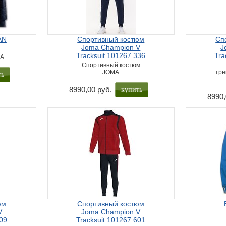
AN
Спортивный костюм
Сп
Joma Champion V
J
Tracksuit 101267.336
Tra
MA
Спортивный костюм
JOMA
тре
ть
купить
8990,00 руб.
8990,
юм
Спортивный костюм
V
Joma Champion V
109
Tracksuit 101267.601