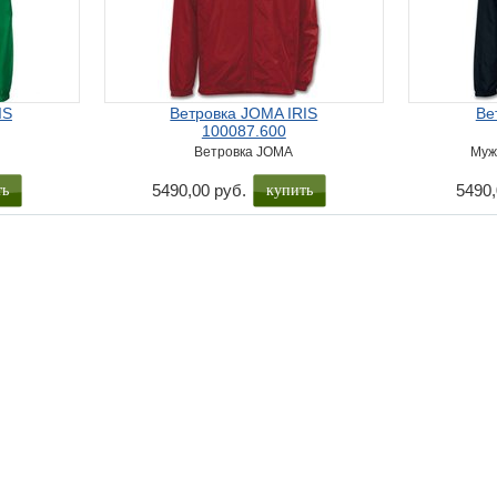
IS
Ветровка JOMA IRIS
Ве
100087.600
Ветровка JOMA
Муж
ть
купить
5490,00 руб.
5490,