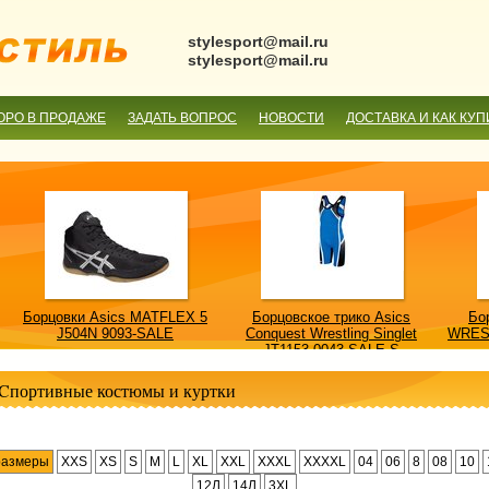
stylesport@mail.ru
stylesport@mail.ru
ОРО В ПРОДАЖЕ
ЗАДАТЬ ВОПРОС
НОВОСТИ
ДОСТАВКА И КАК КУП
Борцовки Asics MATFLEX 5
Борцовское трико Asics
Бо
J504N 9093-SALE
Conquest Wrestling Singlet
WRES
JT1153 0043-SALE-S
Cпортивные костюмы и куртки
размеры
XXS
XS
S
M
L
XL
XXL
XXXL
XXXXL
04
06
8
08
10
12Л
14Л
3XL