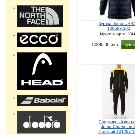
Куртка Joma URB
100659.300
Мужская куртка JO
купи
10890,00 руб.
Спортивный кост
Joma Champion 
Tracksuit 101267.