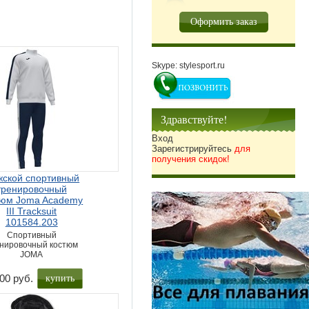
Оформить заказ
Skype: stylesport.ru
Здравствуйте!
Вход
Зарегистрируйтесь
для
получения скидок!
ской спортивный
тренировочный
тюм Joma Academy
III Tracksuit
101584.203
Спортивный
нировочный костюм
JOMA
купить
00 руб.