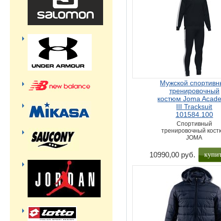
Мужской спортивн
тренировочный
костюм Joma Acad
III Tracksuit
101584.100
Спортивный
тренировочный кост
JOMA
купи
10990,00 руб.