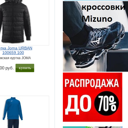
ртка Joma URBAN
100659.100
жская куртка JOMA
купить
00 руб.