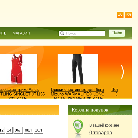
ИТЬ
МАГАЗИН
Поиск
рцовское трико Asics
Брюки спортивные для бега
Ветровка AS
TLING SINGLET JT1155
Mizuno WARMALITE® LONG
JACKET/КУ
2301-SALE
PANTS J2GD4501-09-SALE
0900
Корзина покупок
В вашей корзине
12
14
06Л
08Л
10Л
0 товаров