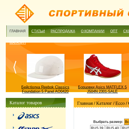
ГЛАВНАЯ
СТАТЬИ
РАСПРОДАЖА
О КОМПАНИИ
ОПТ
СК
МАГАЗИН
ulture
Бейсболка Reebok Classics
Борцовки Asics MATFLEX 5
ALE
Foundation 5 Panel AO0420
J504N 2301-SALE
OSFM-SALE
Каталог товаров
Главная
/ Каталог /
Ecco
/
Выбрать размер:
В
RUS 39
RUS 40
RUS