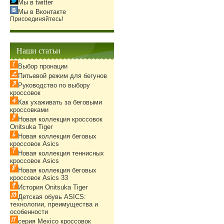
Мы в twitter
Мы в Вконтакте
Присоединяйтесь!
Наши статьи
Выбор пронации
Питьевой режим для бегунов
Руководство по выбору
кроссовок
Как ухаживать за беговыми
кроссовками
Новая коллекция кроссовок
Onitsuka Tiger
Новая коллекция беговых
кроссовок Asics
Новая коллекция теннисных
кроссовок Asics
Новая коллекция беговых
кроссовок Asics 33
История Onitsuka Tiger
Детская обувь ASICS:
технологии, преимущества и
особенности
серия Mexico кроссовок