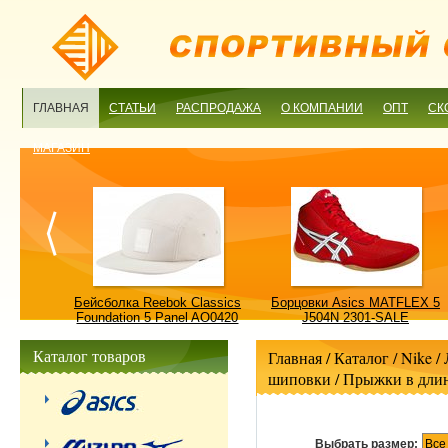
ГЛАВНАЯ
СТАТЬИ
РАСПРОДАЖА
О КОМПАНИИ
ОПТ
СК
МАГАЗИН
ulture
Бейсболка Reebok Classics
Борцовки Asics MATFLEX 5
ALE
Foundation 5 Panel AO0420
J504N 2301-SALE
OSFM-SALE
Каталог товаров
Главная
/ Каталог /
Nike
/
шиповки
/
Прыжки в дли
Выбрать размер:
Все