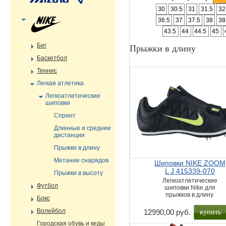
30
30.5
31
31.5
32
36.5
37
37.5
38
38
43.5
44
44.5
45
Бег
Прыжки в длину
Баскетбол
Теннис
Легкая атлетика
Легкоатлетические
шиповки
Спринт
Длинные и средние
дистанции
Прыжки в длину
Метание снарядов
Шиповки NIKE ZOOM
L J 415339-070
Прыжки в высоту
Легкоатлетические
Футбол
шиповки Nike для
прыжков в длину.
Бокс
купить
Волейбол
12990,00 руб.
Городская обувь и кеды