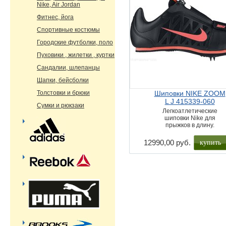
Nike, Air Jordan
Фитнес, йога
Спортивные костюмы
Городские футболки, поло
Пуховики , жилетки , куртки
Сандалии, шлепанцы
Шапки, бейсболки
Толстовки и брюки
Шиповки NIKE ZOOM
L J 415339-060
Сумки и рюкзаки
Легкоатлетические
шиповки Nike для
прыжков в длину.
купить
12990,00 руб.