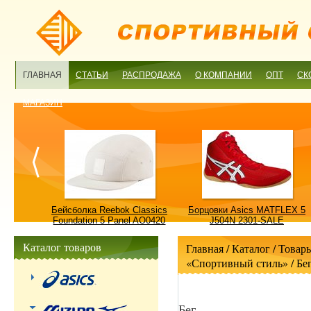
ГЛАВНАЯ
СТАТЬИ
РАСПРОДАЖА
О КОМПАНИИ
ОПТ
СК
МАГАЗИН
ulture
Бейсболка Reebok Classics
Борцовки Asics MATFLEX 5
ALE
Foundation 5 Panel AO0420
J504N 2301-SALE
OSFM-SALE
Каталог товаров
Главная
/ Каталог /
Товары
«Спортивный стиль»
/
Бе
Бег