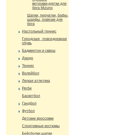
ветровки,куртки для
бега Mizuno
Шапки, перчатки, бафы,
шарфы, повязки для
бега
Настольный теннис
Городская , повседневная
обувь
Бадминтон и сквош
Дзюдо
Теннис
Волейбол
Легкая атлетика
Регби
Баскетбол
Гандбол
Футбол
Детские кроссовки
Спортивные костюмы
Бейсболки,шапки