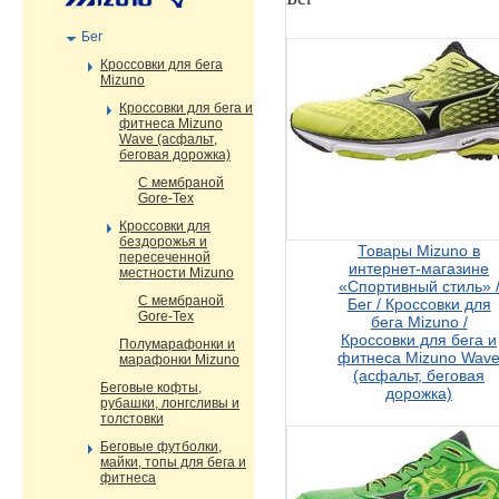
Бег
Кроссовки для бега
Mizuno
Кроссовки для бега и
фитнеса Mizuno
Wave (асфальт,
беговая дорожка)
С мембраной
Gore-Tex
Кроссовки для
бездорожья и
Товары Mizuno в
пересеченной
интернет-магазине
местности Mizuno
«Спортивный стиль» 
С мембраной
Бег / Кроссовки для
Gore-Tex
бега Mizuno /
Кроссовки для бега и
Полумарафонки и
фитнеса Mizuno Wav
марафонки Mizuno
(асфальт, беговая
Беговые кофты,
дорожка)
рубашки, лонгсливы и
толстовки
Беговые футболки,
майки, топы для бега и
фитнеса