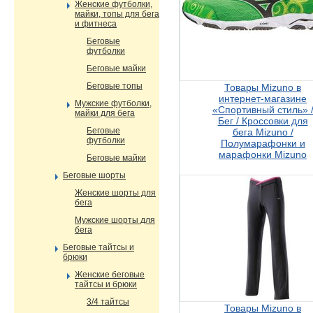
Женские футболки,
майки, топы для бега
и фитнеса
Беговые
футболки
Беговые майки
Беговые топы
Товары Mizuno в
интернет-магазине
Мужские футболки,
«Спортивный стиль» 
майки для бега
Бег / Кроссовки для
Беговые
бега Mizuno /
футболки
Полумарафонки и
марафонки Mizuno
Беговые майки
Беговые шорты
Женские шорты для
бега
Мужские шорты для
бега
Беговые тайтсы и
брюки
Женские беговые
тайтсы и брюки
3/4 тайтсы
Товары Mizuno в