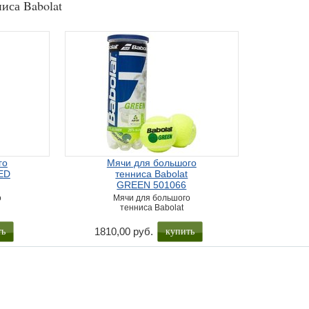
иса Babolat
го
Мячи для большого
RED
тенниса Babolat
GREEN 501066
о
Мячи для большого
тенниса Babolat
ть
купить
1810,00 руб.