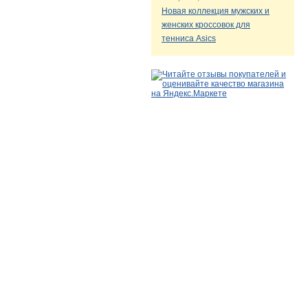
Новая коллекция мужских и
женских кроссовок для
тенниса Asics