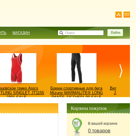
ИТЬ
МАГАЗИН
Поиск
рцовское трико Asics
Брюки спортивные для бега
Ветровка AS
TLING SINGLET JT1155
Mizuno WARMALITE® LONG
JACKET/КУ
2301-SALE
PANTS J2GD4501-09-SALE
0900
Корзина покупок
В вашей корзине
0 товаров