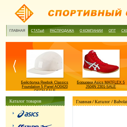
ГЛАВНАЯ
СТАТЬИ
РАСПРОДАЖА
О КОМПАНИИ
ОПТ
СК
ulture
Бейсболка Reebok Classics
Борцовки Asics MATFLEX 5
ALE
Foundation 5 Panel AO0420
J504N 2301-SALE
OSFM-SALE
Каталог товаров
Главная
/ Каталог /
Babola