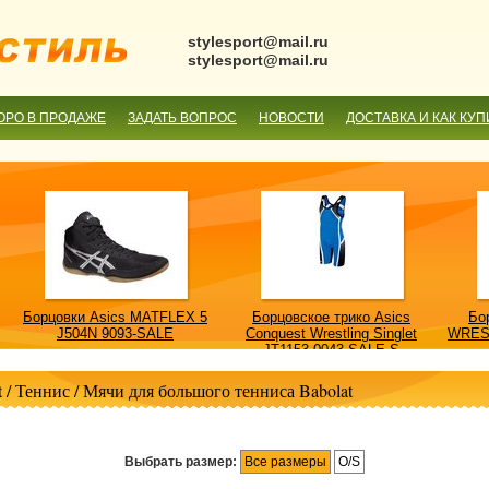
stylesport@mail.ru
stylesport@mail.ru
ОРО В ПРОДАЖЕ
ЗАДАТЬ ВОПРОС
НОВОСТИ
ДОСТАВКА И КАК КУП
Борцовки Asics MATFLEX 5
Борцовское трико Asics
Бо
J504N 9093-SALE
Conquest Wrestling Singlet
WRES
JT1153 0043-SALE-S
t
/
Теннис
/
Мячи для большого тенниса Babolat
Выбрать размер:
Все размеры
O/S