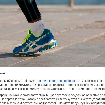
топы
альной спортивной обуви –
определение типа пронации
, или характера вра
деляется индивидуально для каждого человека с помощью экспертизы его по
зательно изучить специальную информацию и знать все особенности своих ст
пронации можно самостоятельно, выбрав простое и подробное описание в от
ные торговые точки, которые предлагают экспертизу стоп в качестве дополни
 значительно упростить выбор кроссовок – найдете пару с лучшей амортиза