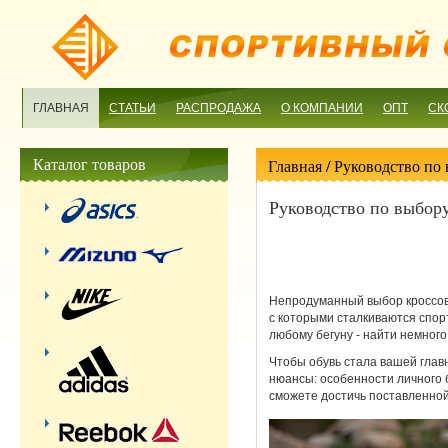
ГЛАВНАЯ
СТАТЬИ
РАСПРОДАЖА
О КОМПАНИИ
ОПТ
СК
Каталог товаров
Главная
/ Руководство по
Руководство по выбор
Непродуманный выбор кроссово
с которыми сталкиваются спор
любому бегуну - найти немног
Чтобы обувь стала вашей глав
нюансы: особенности личного бе
сможете достичь поставленно