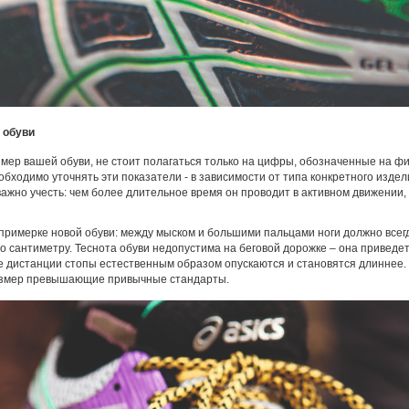
 обуви
змер вашей обуви, не стоит полагаться только на цифры, обозначенные на ф
бходимо уточнять эти показатели - в зависимости от типа конкретного изде
ажно учесть: чем более длительное время он проводит в активном движении,
римерке новой обуви: между мыском и большими пальцами ноги должно всег
о сантиметру. Теснота обуви недопустима на беговой дорожке – она приведет
е дистанции стопы естественным образом опускаются и становятся длиннее.
размер превышающие привычные стандарты.