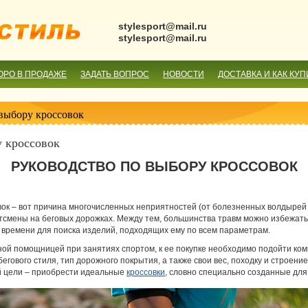
stylesport@mail.ru
stylesport@mail.ru
ОРО В ПРОДАЖЕ
ЗАДАТЬ ВОПРОС
НОВОСТИ
ДОСТАВКА И КАК КУП
 выбору кроссовок
у кроссовок
РУКОВОДСТВО ПО ВЫБОРУ КРОССОВОК
к – вот причина многочисленных неприятностей (от болезненных волдырей н
тсмены на беговых дорожках. Между тем, большинства травм можно избежать. 
о времени для поиска изделий, подходящих ему по всем параметрам.
ной помощницей при занятиях спортом, к ее покупке необходимо подойти ком
гового стиля, тип дорожного покрытия, а также свои вес, походку и строение 
й цели – приобрести идеальные
кроссовки
, словно специально созданные для 