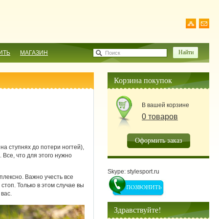
ИТЬ
МАГАЗИН
Поиск
Корзина покупок
В вашей корзине
0 товаров
Оформить заказ
а ступнях до потери ногтей),
Все, что для этого нужно
Skype: stylesport.ru
плексно. Важно учесть все
стоп. Только в этом случае вы
вас.
Здравствуйте!