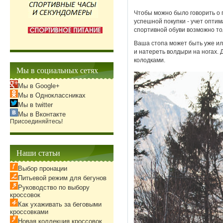
Чтобы можно было говорить о 
успешной покупки - учет опти
спортивной обуви возможно то
Ваша стопа может быть уже ил
и натереть волдыри на ногах.
колодками.
Мы в социальных сетях
Мы в Google+
Мы в Одноклассниках
Мы в twitter
Мы в Вконтакте
Присоединяйтесь!
Наши статьи
Выбор пронации
Питьевой режим для бегунов
Руководство по выбору
кроссовок
Как ухаживать за беговыми
кроссовками
Новая коллекция кроссовок