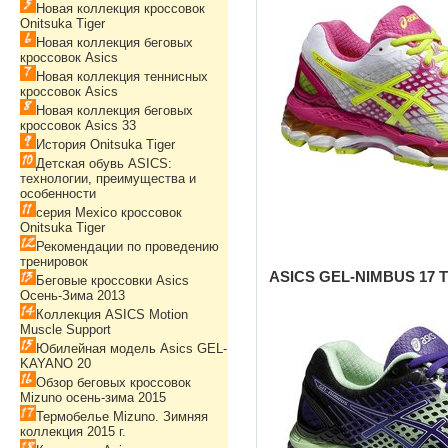
Новая коллекция кроссовок
Onitsuka Tiger
Новая коллекция беговых
кроссовок Asics
Новая коллекция теннисных
кроссовок Asics
Новая коллекция беговых
кроссовок Asics 33
История Onitsuka Tiger
Детская обувь ASICS:
технологии, преимущества и
особенности
серия Mexico кроссовок
Onitsuka Tiger
Рекомендации по проведению
тренировок
ASICS GEL-NIMBUS 17 T
Беговые кроссовки Asics
Осень-Зима 2013
Коллекция ASICS Motion
Muscle Support
Юбилейная модель Asics GEL-
KAYANO 20
Обзор беговых кроссовок
Mizuno осень-зима 2015
Термобелье Mizuno. Зимняя
коллекция 2015 г.