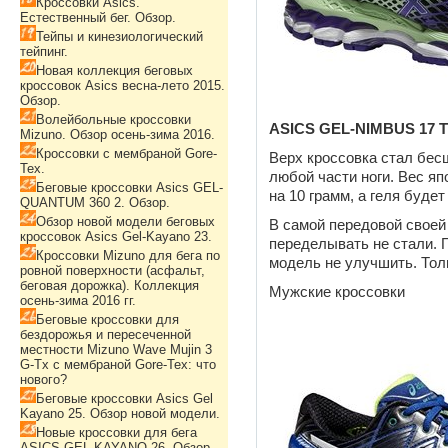
Кроссовки Asics.
Естественный бег. Обзор.
Тейпы и кинезиологический
тейпинг.
Новая коллекция беговых
кроссовок Asics весна-лето 2015.
Обзор.
Волейбольные кроссовки
ASICS GEL-NIMBUS 17 T
Mizuno. Обзор осень-зима 2016.
Кроссовки с мембраной Gore-
Верх кроссовка стал бес
Tex.
любой части ноги. Вес яп
Беговые кроссовки Asics GEL-
на 10 грамм, а геля буде
QUANTUM 360 2. Обзор.
Обзор новой модели беговых
В самой передовой свое
кроссовок Asics Gel-Kayano 23.
переделывать не стали.
Кроссовки Mizuno для бега по
модель не улучшить. Тол
ровной поверхности (асфальт,
беговая дорожка). Коллекция
Мужские кроссовки
осень-зима 2016 гг.
Беговые кроссовки для
бездорожья и пересеченной
местности Mizuno Wave Mujin 3
G-Tx с мембраной Gore-Tex: что
нового?
Беговые кроссовки Asics Gel
Kayano 25. Обзор новой модели.
Новые кроссовки для бега
ASICS GEL-KAYANO 26. Обзор.