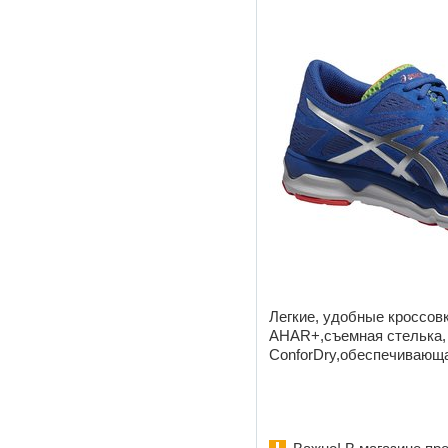
Легкие, удобные кроссов
AHAR+,съемная стелька, у
ConforDry,обеспечивающа