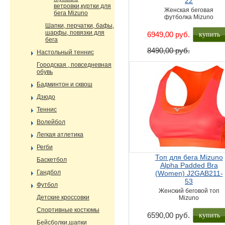
22
ветровки,куртки для
Женская беговая
бега Mizuno
футболка Mizuno
Шапки, перчатки, бафы,
шарфы, повязки для
купить
6949,00 руб.
бега
8490,00 руб.
Настольный теннис
Городская , повседневная
обувь
Бадминтон и сквош
Дзюдо
Теннис
Волейбол
Легкая атлетика
Регби
Топ для бега Mizuno
Баскетбол
Alpha Padded Bra
Гандбол
(Women) J2GAB211-
53
Футбол
Женский беговой топ
Детские кроссовки
Mizuno
Спортивные костюмы
купить
6590,00 руб.
Бейсболки,шапки