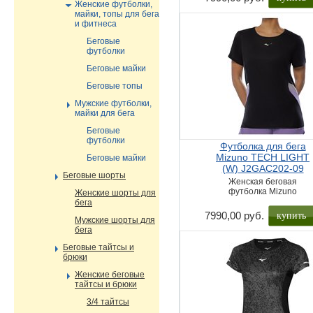
Женские футболки,
майки, топы для бега
и фитнеса
Беговые
футболки
Беговые майки
Беговые топы
Мужские футболки,
майки для бега
Беговые
футболки
Футболка для бега
Mizuno TECH LIGHT
Беговые майки
(W) J2GAC202-09
Беговые шорты
Женская беговая
футболка Mizuno
Женские шорты для
бега
купить
7990,00 руб.
Мужские шорты для
бега
Беговые тайтсы и
брюки
Женские беговые
тайтсы и брюки
3/4 тайтсы