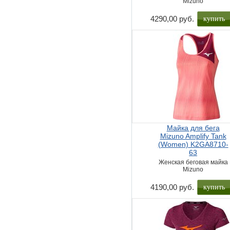
Mizuno
купить
4290,00 руб.
Майка для бега
Mizuno Amplify Tank
(Women) K2GA8710-
63
Женская беговая майка
Mizuno
купить
4190,00 руб.