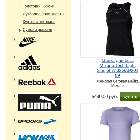
Толстовки , брюки
Футболки, поло, шорты
Куртки и пуховики
Сумки и рюкзаки
Майка для бега
Mizuno Tech Light
Singlet W J2GAD201
09
Женская беговая майка
Mizuno
купить
6490,00 руб.