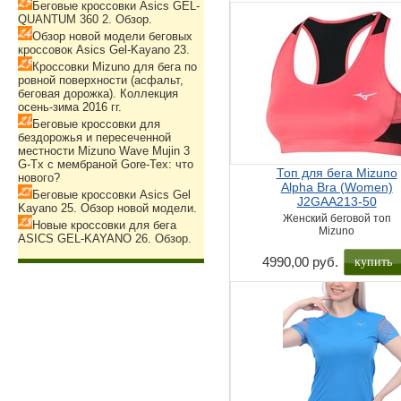
Беговые кроссовки Asics GEL-
QUANTUM 360 2. Обзор.
Обзор новой модели беговых
кроссовок Asics Gel-Kayano 23.
Кроссовки Mizuno для бега по
ровной поверхности (асфальт,
беговая дорожка). Коллекция
осень-зима 2016 гг.
Беговые кроссовки для
бездорожья и пересеченной
местности Mizuno Wave Mujin 3
G-Tx с мембраной Gore-Tex: что
Топ для бега Mizuno
нового?
Alpha Bra (Women)
Беговые кроссовки Asics Gel
J2GAA213-50
Kayano 25. Обзор новой модели.
Женский беговой топ
Новые кроссовки для бега
Mizuno
ASICS GEL-KAYANO 26. Обзор.
купить
4990,00 руб.