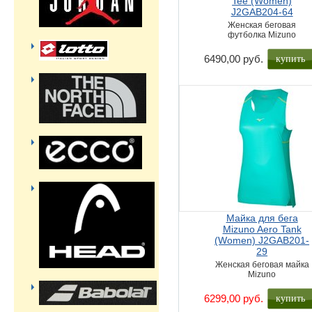
Tee (Women)
J2GAB204-64
Женская беговая
футболка Mizuno
купить
6490,00 руб.
Майка для бега
Mizuno Aero Tank
(Women) J2GAB201-
29
Женская беговая майка
Mizuno
купить
6299,00 руб.