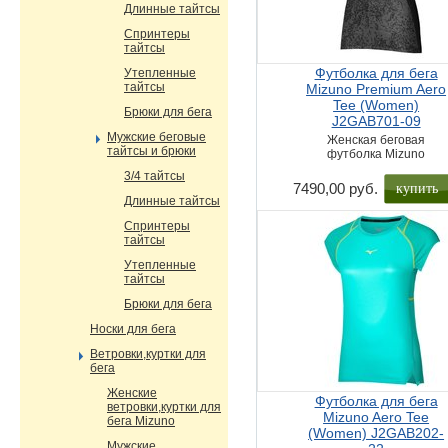
Длинные тайтсы
Спринтеры
тайтсы
Футболка для бега
Утепленные
тайтсы
Mizuno Premium Aero
Tee (Women)
Брюки для бега
J2GAB701-09
Мужские беговые
Женская беговая
тайтсы и брюки
футболка Mizuno
3/4 тайтсы
купить
7490,00 руб.
Длинные тайтсы
Спринтеры
тайтсы
Утепленные
тайтсы
Брюки для бега
Носки для бега
Ветровки,куртки для
бега
Женские
Футболка для бега
ветровки,куртки для
Mizuno Aero Tee
бега Mizuno
(Women) J2GAB202-
Мужские