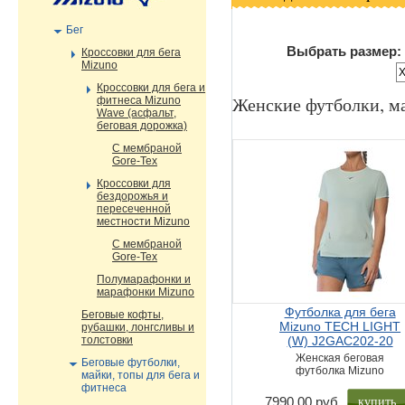
Бег
Выбрать размер:
Кроссовки для бега
Mizuno
Кроссовки для бега и
Женские футболки, ма
фитнеса Mizuno
Wave (асфальт,
беговая дорожка)
С мембраной
Gore-Tex
Кроссовки для
бездорожья и
пересеченной
местности Mizuno
С мембраной
Gore-Tex
Полумарафонки и
марафонки Mizuno
Футболка для бега
Беговые кофты,
Mizuno TECH LIGHT
рубашки, лонгсливы и
толстовки
(W) J2GAC202-20
Женская беговая
Беговые футболки,
футболка Mizuno
майки, топы для бега и
фитнеса
купить
7990,00 руб.