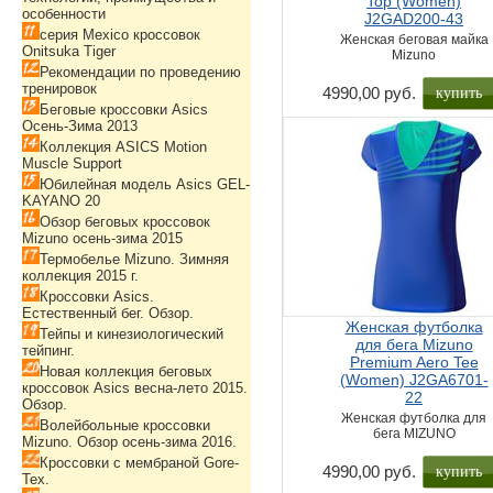
Top (Women)
особенности
J2GAD200-43
серия Mexico кроссовок
Женская беговая майка
Onitsuka Tiger
Mizuno
Рекомендации по проведению
тренировок
купить
4990,00 руб.
Беговые кроссовки Asics
Осень-Зима 2013
Коллекция ASICS Motion
Muscle Support
Юбилейная модель Asics GEL-
KAYANO 20
Обзор беговых кроссовок
Mizuno осень-зима 2015
Термобелье Mizuno. Зимняя
коллекция 2015 г.
Кроссовки Asics.
Естественный бег. Обзор.
Женская футболка
Тейпы и кинезиологический
для бега Mizuno
тейпинг.
Premium Aero Tee
Новая коллекция беговых
(Women) J2GA6701-
кроссовок Asics весна-лето 2015.
22
Обзор.
Женская футболка для
Волейбольные кроссовки
бега MIZUNO
Mizuno. Обзор осень-зима 2016.
Кроссовки с мембраной Gore-
купить
4990,00 руб.
Tex.