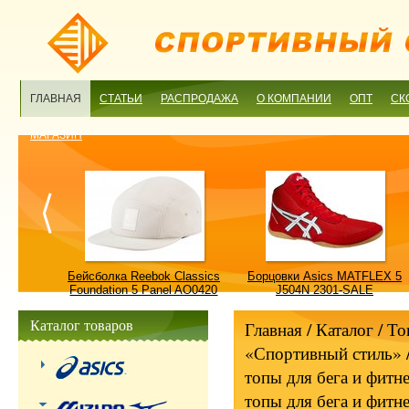
ГЛАВНАЯ
СТАТЬИ
РАСПРОДАЖА
О КОМПАНИИ
ОПТ
СК
МАГАЗИН
ulture
Бейсболка Reebok Classics
Борцовки Asics MATFLEX 5
ALE
Foundation 5 Panel AO0420
J504N 2301-SALE
OSFM-SALE
Каталог товаров
Главная
/ Каталог /
То
«Спортивный стиль»
топы для бега и фитне
топы для бега и фитне