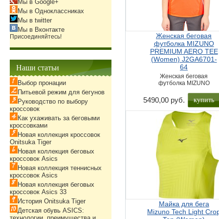
Мы в Google+
Мы в Одноклассниках
Мы в twitter
Мы в Вконтакте
Женская беговая
Присоединяйтесь!
футболка MIZUNO
PREMIUM AERO TEE
(Women) J2GA6701-
Наши статьи
64
Женская беговая
Выбор пронации
футболка MIZUNO
Питьевой режим для бегунов
купить
5490,00 руб.
Руководство по выбору
кроссовок
Как ухаживать за беговыми
кроссовками
Новая коллекция кроссовок
Onitsuka Tiger
Новая коллекция беговых
кроссовок Asics
Новая коллекция теннисных
кроссовок Asics
Новая коллекция беговых
кроссовок Asics 33
История Onitsuka Tiger
Майка для бега
Детская обувь ASICS:
Mizuno Tech Light Cro
технологии, преимущества и