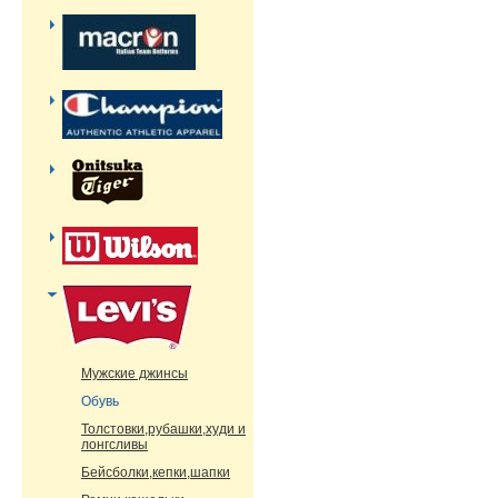
Мужские джинсы
Обувь
Толстовки,рубашки,худи и
лонгсливы
Бейсболки,кепки,шапки