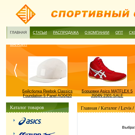
ГЛАВНАЯ
СТАТЬИ
РАСПРОДАЖА
О КОМПАНИИ
ОПТ
СК
МАГАЗИН
ulture
Бейсболка Reebok Classics
Борцовки Asics MATFLEX 5
ALE
Foundation 5 Panel AO0420
J504N 2301-SALE
OSFM-SALE
Каталог товаров
Главная
/ Каталог /
Levis
/
Выбрат