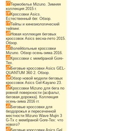
Термобелье Mizuno. Зимняя
коллекция 2015 г.
Кроссовки Asics.
Естественный бег. Обзор.
Тейпы и кинезиологический
тейпинг.
Новая коллекция беговых
кроссовок Asics весна-лето 2015.
Обзор.
Волейбольные кроссовки
Mizuno. Обзор осень-зима 2016.
Кроссовки с мембраной Gore-
Tex.
Беговые кроссовки Asics GEL-
QUANTUM 360 2. Обзор.
Обзор новой модели беговых
кроссовок Asics Gel-Kayano 23.
Кроссовки Mizuno для бега по
ровной поверхности (асфальт,
беговая дорожка). Коллекция
осень-зима 2016 гг.
Беговые кроссовки для
бездорожья и пересеченной
местности Mizuno Wave Mujin 3
G-Tx с мембраной Gore-Tex: что
нового?
Беговые кроссовки Asics Gel