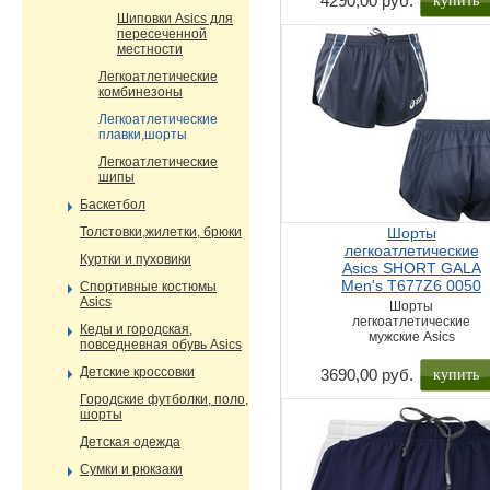
4290,00 руб.
Шиповки Asics для
пересеченной
местности
Легкоатлетические
комбинезоны
Легкоатлетические
плавки,шорты
Легкоатлетические
шипы
Баскетбол
Толстовки,жилетки, брюки
Шорты
легкоатлетические
Куртки и пуховики
Asics SHORT GALA
Men's T677Z6 0050
Спортивные костюмы
Asics
Шорты
легкоатлетические
Кеды и городская,
мужские Asics
повседневная обувь Asics
купить
Детские кроссовки
3690,00 руб.
Городские футболки, поло,
шорты
Детская одежда
Сумки и рюкзаки