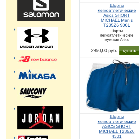
Шорты
легкоатлетические
Asics SHORT
MICHAEL Men's
T235Z6 9001
Шорты
легкоатлетические
мужские Asics
купить
2990,00 руб.
Шорты
легкоатлетические
ASICS SHORT
MICHAEL T235Z6
4301