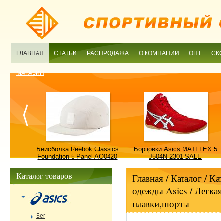
ГЛАВНАЯ
СТАТЬИ
РАСПРОДАЖА
О КОМПАНИИ
ОПТ
СК
МАГАЗИН
ulture
Бейсболка Reebok Classics
Борцовки Asics MATFLEX 5
ALE
Foundation 5 Panel AO0420
J504N 2301-SALE
OSFM-SALE
Каталог товаров
Главная
/ Каталог /
Ка
одежды Asics
/
Легкая
плавки,шорты
Бег