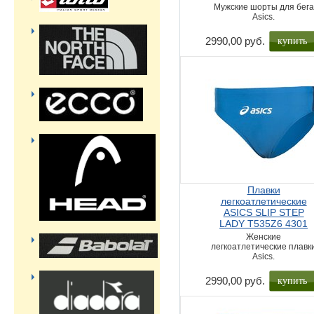
Мужские шорты для бега
Asics.
купить
2990,00 руб.
Плавки
легкоатлетические
ASICS SLIP STEP
LADY T535Z6 4301
Женские
легкоатлетические плавк
Asics.
купить
2990,00 руб.