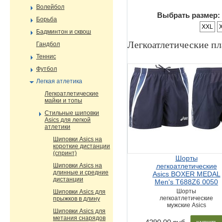
Волейбол
Выбрать размер:
Борьба
XXL
Бадминтон и сквош
Легкоатлетические п
Гандбол
Теннис
Футбол
Легкая атлетика
Легкоатлетические
майки и топы
Стильные шиповки
Asics для легкой
атлетики
Шиповки Asics на
короткие дистанции
(спринт)
Шорты
Шиповки Asics на
легкоатлетические
длинные и средние
Asics BOXER MEDAL
дистанции
Men's T688Z6 0050
Шорты
Шиповки Asics для
легкоатлетические
прыжков в длину
мужские Asics
Шиповки Asics для
метания снарядов
купить