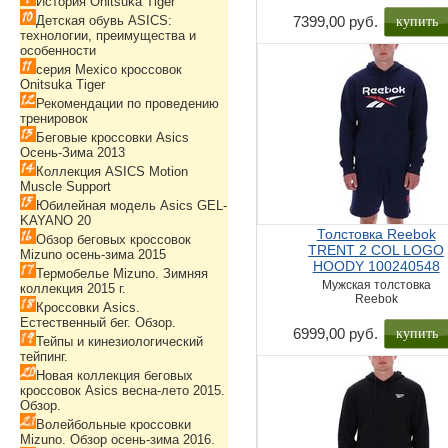
История Onitsuka Tiger
купить
Детская обувь ASICS:
7399,00 руб.
технологии, преимущества и
особенности
серия Mexico кроссовок
Onitsuka Tiger
Рекомендации по проведению
тренировок
Беговые кроссовки Asics
Осень-Зима 2013
Коллекция ASICS Motion
Muscle Support
Юбилейная модель Asics GEL-
KAYANO 20
Толстовка Reebok
Обзор беговых кроссовок
TRENT 2 COL LOGO
Mizuno осень-зима 2015
HOODY 100240548
Термобелье Mizuno. Зимняя
Мужская толстовка
коллекция 2015 г.
Reebok
Кроссовки Asics.
Естественный бег. Обзор.
купить
6999,00 руб.
Тейпы и кинезиологический
тейпинг.
Новая коллекция беговых
кроссовок Asics весна-лето 2015.
Обзор.
Волейбольные кроссовки
Mizuno. Обзор осень-зима 2016.