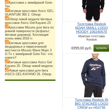
Кроссовки с мембраной Gore-
Tex.
Беговые кроссовки Asics GEL-
QUANTUM 360 2. Обзор.
Обзор новой модели беговых
кроссовок Asics Gel-Kayano 23.
Толстовка Reebok
Кроссовки Mizuno для бега по
NOAH SMALL LOGO
ровной поверхности (асфальт,
HOODY 100240570
беговая дорожка). Коллекция
Мужская толстовка
осень-зима 2016 гг.
Reebok
Беговые кроссовки для
бездорожья и пересеченной
купить
6999,00 руб.
местности Mizuno Wave Mujin 3
G-Tx с мембраной Gore-Tex: что
нового?
Беговые кроссовки Asics Gel
Kayano 25. Обзор новой модели.
Новые кроссовки для бега
ASICS GEL-KAYANO 26. Обзор.
Толстовка Reebok RI
BIG STACKED LOGO
CREW ex-H54795