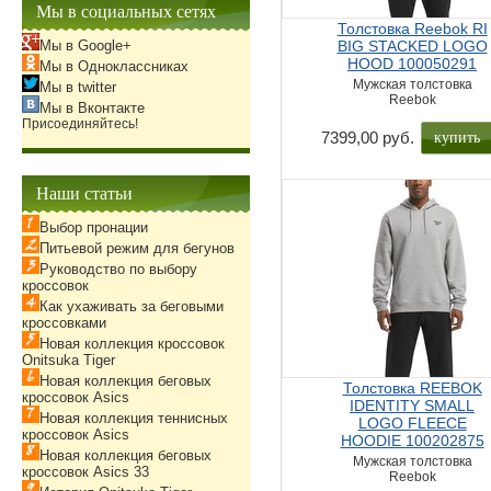
Мы в социальных сетях
Толстовка Reebok RI
Мы в Google+
BIG STACKED LOGO
HOOD 100050291
Мы в Одноклассниках
Мужская толстовка
Мы в twitter
Reebok
Мы в Вконтакте
Присоединяйтесь!
купить
7399,00 руб.
Наши статьи
Выбор пронации
Питьевой режим для бегунов
Руководство по выбору
кроссовок
Как ухаживать за беговыми
кроссовками
Новая коллекция кроссовок
Onitsuka Tiger
Новая коллекция беговых
Толстовка REEBOK
кроссовок Asics
IDENTITY SMALL
Новая коллекция теннисных
LOGO FLEECE
кроссовок Asics
HOODIE 100202875
Новая коллекция беговых
Мужская толстовка
кроссовок Asics 33
Reebok