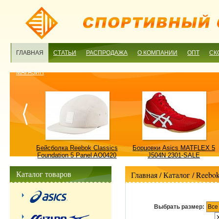
ГЛАВНАЯ
СТАТЬИ
РАСПРОДАЖА
О КОМПАНИИ
ОПТ
СК
МАГАЗИН
ulture
Бейсболка Reebok Classics
Борцовки Asics MATFLEX 5
ALE
Foundation 5 Panel AO0420
J504N 2301-SALE
OSFM-SALE
Каталог товаров
Главная
/ Каталог /
Reebo
Выбрать размер:
Все