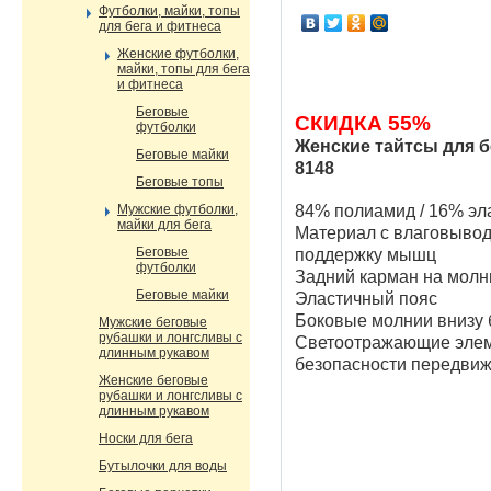
Футболки, майки, топы
для бега и фитнеса
Женские футболки,
майки, топы для бега
и фитнеса
Беговые
СКИДКА 55%
футболки
Женские тайтсы для б
Беговые майки
8148
Беговые топы
Мужские футболки,
84% полиамид / 16% эла
майки для бега
Материал с влаговывод
Беговые
поддержку мышц
футболки
Задний карман на молн
Беговые майки
Эластичный пояс
Боковые молнии внизу
Мужские беговые
рубашки и лонгсливы с
Светоотражающие элем
длинным рукавом
безопасности передвиж
Женские беговые
рубашки и лонгсливы с
длинным рукавом
Носки для бега
Бутылочки для воды