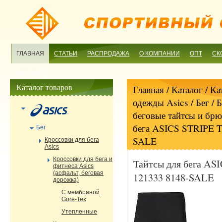
ГЛАВНАЯ
СТАТЬИ
РАСПРОДАЖА
О КОМПАНИИ
ОПТ
СК
МАГАЗИН
Каталог товаров
Главная
/ Каталог /
Ка
одежды Asics
/
Бег
/
Б
беговые тайтсы и бр
бега ASICS STRIPE 
Бег
SALE
Кроссовки для бега
Asics
Кроссовки для бега и
Тайтсы для бега A
фитнеса Asics
(асфальт, беговая
121333 8148-SALE
дорожка)
С мембраной
Gore-Tex
Утепленные