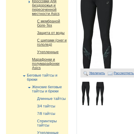
Кроссовки для
бездорожья и
пересеченной
местности Asics
С мембраной
Gore-Tex
Защита от воды
С шипами (снег и
гололед)
Утепленные
Марафонки и
полумарафонки
Asics
Увеличить
Рассмотреть
Беговые тайтсы и
брюки
Женские беговые
тайтсы и брюки
Длинные тайтсы
3/4 тайтсы
7/8 тайтсы
Спринтеры
тайтсы
Утепленные