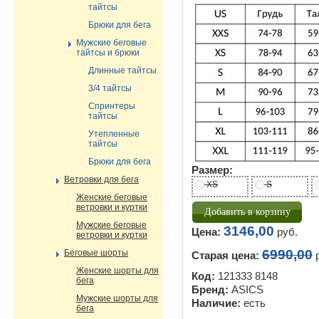
тайтсы
Брюки для бега
Мужские беговые
тайтсы и брюки
Длинные тайтсы
3/4 тайтсы
Спринтеры
тайтсы
Утепленные
тайтсы
Брюки для бега
Размер:
Ветровки для бега
XS
S
Женские беговые
ветровки и куртки
Мужские беговые
3146,00
Цена:
руб.
ветровки и куртки
6990,00
Беговые шорты
Старая цена:
р
Женские шорты для
Код:
121333 8148
бега
Бренд:
ASICS
Мужские шорты для
Наличие:
есть
бега