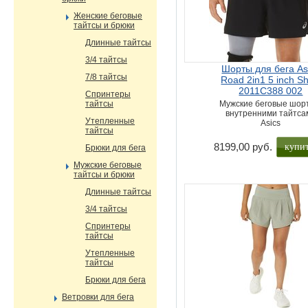
Женские беговые
тайтсы и брюки
Длинные тайтсы
3/4 тайтсы
Шорты для бега As
7/8 тайтсы
Road 2in1 5 inch Sh
2011C388 002
Спринтеры
тайтсы
Мужские беговые шор
внутренними тайтса
Утепленные
Asics
тайтсы
купи
8199,00 руб.
Брюки для бега
Мужские беговые
тайтсы и брюки
Длинные тайтсы
3/4 тайтсы
Спринтеры
тайтсы
Утепленные
тайтсы
Брюки для бега
Ветровки для бега