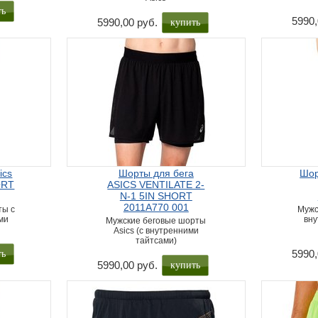
ть
купить
5990,
5990,00 руб.
ics
Шорты для бега
Шор
ORT
ASICS VENTILATE 2-
N-1 5IN SHORT
2011A770 001
ты с
Мужс
ми
вну
Мужские беговые шорты
Asics (с внутренними
тайтсами)
ть
5990,
купить
5990,00 руб.