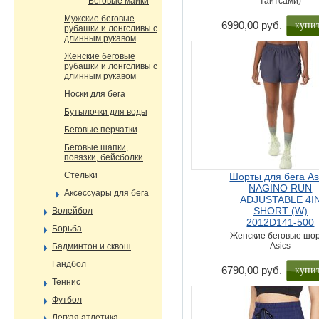
Беговые майки
тайтсами)
Мужские беговые
купи
6990,00 руб.
рубашки и лонгсливы с
длинным рукавом
Женские беговые
рубашки и лонгсливы с
длинным рукавом
Носки для бега
Бутылочки для воды
Беговые перчатки
Беговые шапки,
повязки, бейсболки
Стельки
Шорты для бега As
NAGINO RUN
Аксессуары для бега
ADJUSTABLE 4I
SHORT (W)
Волейбол
2012D141-500
Борьба
Женские беговые шо
Asics
Бадминтон и сквош
Гандбол
купи
6790,00 руб.
Теннис
Футбол
Легкая атлетика