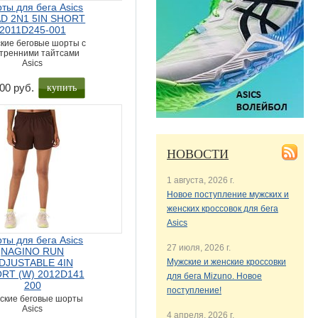
ты для бега Asics
D 2N1 5IN SHORT
2011D245-001
кие беговые шорты с
тренними тайтсами
Asics
купить
00 руб.
НОВОСТИ
1 августа, 2026 г.
Новое поступление мужских и
женских кроссовок для бега
Asics
ты для бега Asics
27 июля, 2026 г.
NAGINO RUN
DJUSTABLE 4IN
Мужские и женские кроссовки
RT (W) 2012D141
для бега Mizuno. Новое
200
поступление!
ские беговые шорты
Asics
4 апреля, 2026 г.