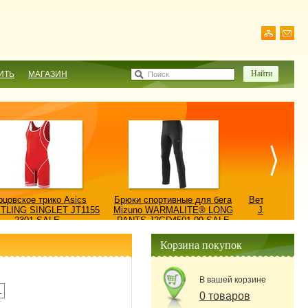
ИТЬ
МАГАЗИН
Поиск
рцовское трико Asics
Брюки спортивные для бега
Ветровка AS
TLING SINGLET JT1155
Mizuno WARMALITE® LONG
JACKET/КУ
2301-SALE
PANTS J2GD4501-09-SALE
0900
Корзина покупок
В вашей корзине
L
0 товаров