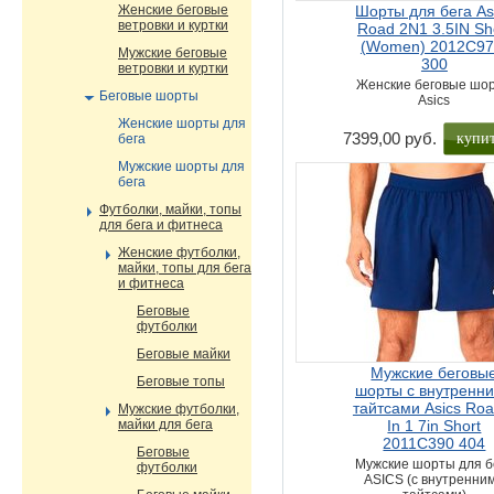
Женские беговые
Шорты для бега As
ветровки и куртки
Road 2N1 3.5IN Sh
(Women) 2012C97
Мужские беговые
300
ветровки и куртки
Женские беговые шо
Беговые шорты
Asics
Женские шорты для
купи
7399,00 руб.
бега
Мужские шорты для
бега
Футболки, майки, топы
для бега и фитнеса
Женские футболки,
майки, топы для бега
и фитнеса
Беговые
футболки
Беговые майки
Мужские беговы
Беговые топы
шорты с внутренн
тайтсами Asics Roa
Мужские футболки,
майки для бега
In 1 7in Short
2011C390 404
Беговые
Мужские шорты для б
футболки
ASICS (с внутренни