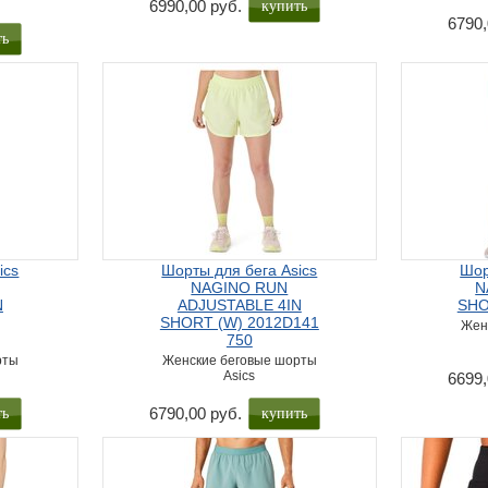
купить
6990,00 руб.
6790,
ть
ics
Шорты для бега Asics
Шор
NAGINO RUN
N
N
ADJUSTABLE 4IN
SHO
SHORT (W) 2012D141
Жен
750
рты
Женские беговые шорты
Asics
6699,
ть
купить
6790,00 руб.