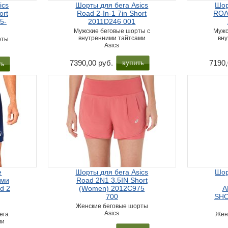
ics
Шорты для бега Asics
Шор
ort
Road 2-In-1 7in Short
ROA
5-
2011D246 001
Мужские беговые шорты с
Мужс
внутренними тайтсами
вну
рты
Asics
купить
ть
7390,00 руб.
7190,
е
Шорты для бега Asics
Шор
ими
Road 2N1 3.5IN Short
d 2
(Women) 2012C975
A
700
SHO
Женские беговые шорты
Asics
ега
Жен
ми