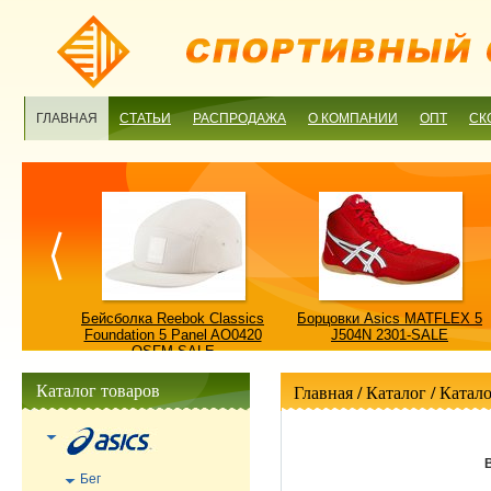
ГЛАВНАЯ
СТАТЬИ
РАСПРОДАЖА
О КОМПАНИИ
ОПТ
СК
ulture
Бейсболка Reebok Classics
Борцовки Asics MATFLEX 5
ALE
Foundation 5 Panel AO0420
J504N 2301-SALE
OSFM-SALE
Каталог товаров
Главная
/ Каталог /
Катало
Бег