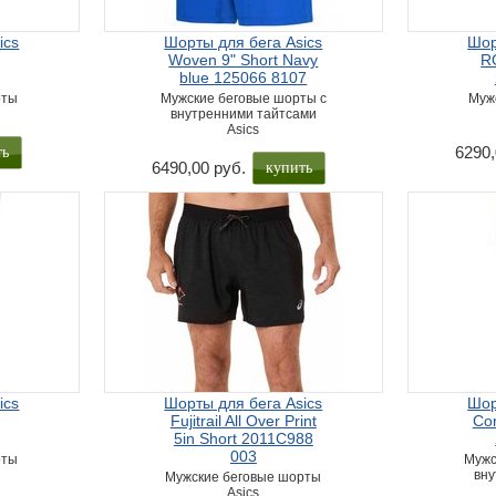
ics
Шорты для бега Asics
Шор
Woven 9" Short Navy
R
blue 125066 8107
рты
Мужские беговые шорты с
Муж
внутренними тайтсами
Asics
ть
6290,
купить
6490,00 руб.
ics
Шорты для бега Asics
Шор
Fujitrail All Over Print
Cor
5in Short 2011C988
003
рты
Мужс
вну
Мужские беговые шорты
Asics