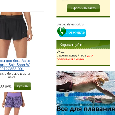
Оформить заказ
Skype: stylesport.ru
Здравствуйте!
Вход
Зарегистрируйтесь
для
получения скидок!
ты для бега Asics
arun Split Short W
2012C858-001
ские беговые шорты
Asics
купить
00 руб.