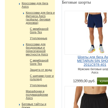
Беговые шорты
Кроссовки для бега
Asics
Кроссовки для бега и
фитнеса Asics
(асфальт, беговая
дорожка)
С мембраной
Gore-Tex
Утепленные
Кроссовки для
бездорожья и
пересеченной
местности Asics
Шорты для бега As
С мембраной
METARUN 5IN SH
Gore-Tex
2011C978-401
Мужские беговые шо
Защита от воды
Asics
С шипами (снег и
гололед)
купи
12999,00 руб.
Утепленные
Марафонки и
полумарафонки
Asics
Беговые тайтсы и
брюки