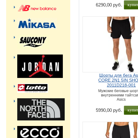
купи
6290,00 руб.
Шорты для бега As
CORE 2N1 5IN SH
2011D218-001
Мужские беговые шор
внутренними тайтса
Asics
купи
5990,00 руб.