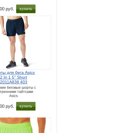
купить
00 руб.
ты для бега Asics
2 In 1 5" Short
2011A838 403
кие беговые шорты с
тренними тайтсами
Asics
купить
00 руб.