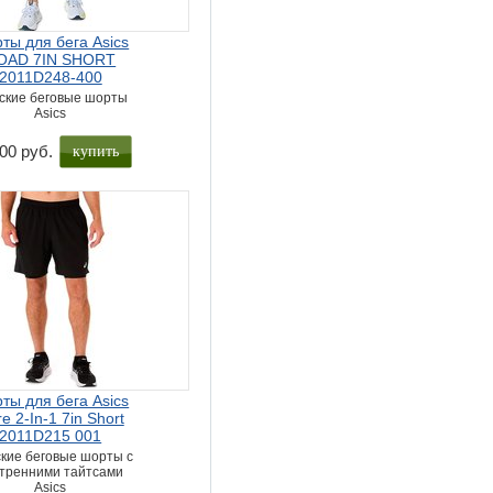
ты для бега Asics
OAD 7IN SHORT
2011D248-400
ские беговые шорты
Asics
купить
00 руб.
ты для бега Asics
e 2-In-1 7in Short
2011D215 001
кие беговые шорты с
тренними тайтсами
Asics