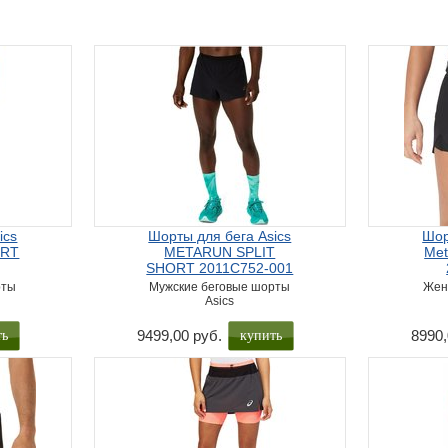
ics
Шорты для бега Asics
Шор
ORT
METARUN SPLIT
Met
SHORT 2011C752-001
рты
Мужские беговые шорты
Жен
Asics
ть
купить
9499,00 руб.
8990,