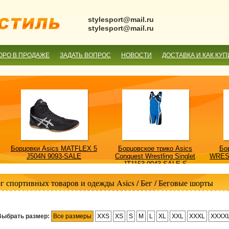
stylesport@mail.ru
stylesport@mail.ru
ОРО В ПРОДАЖЕ
ЗАДАТЬ ВОПРОС
НОВОСТИ
ДОСТАВКА И КАК КУП
Борцовки Asics MATFLEX 5
Борцовское трико Asics
Бо
J504N 9093-SALE
Conquest Wrestling Singlet
WRES
JT1153 0043-SALE-S
г спортивных товаров и одежды Asics
/
Бег
/
Беговые шорты
Выбрать размер:
Все размеры
XXS
XS
S
M
L
XL
XXL
XXXL
XXXX