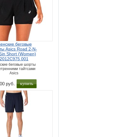
енские беговые
ы Asics Road 2-N-
.5in Short (Women)
2012C975 001
ские беговые шорты
нутренними тайтсами
Asics
купить
00 руб.