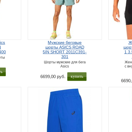
ics
Мужские беговые
Ж
N
шорты ASICS ROAD
шорт
400
5IN SHORT 2011C391-
1 3
301
рты
Шорты мужские для бега
Жен
Asics
с в
ть
купить
6699,00 руб.
6690,