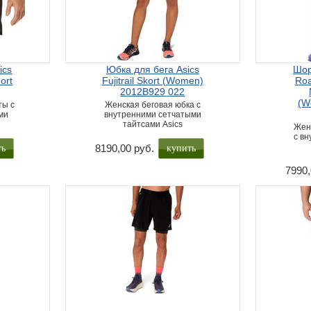
ics
Юбка для бега Asics
Шор
ort
Fujitrail Skort (Women)
Roa
2012B929 022
(W
ты с
Женская беговая юбка с
ми
внутренними сетчатыми
тайтсами Asics
Жен
с в
ть
купить
8190,00 руб.
7990,